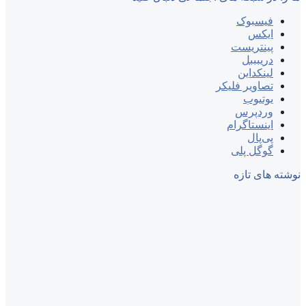
فیسبوک
ایکس
پینتریست
دریبببل
لینکداین
تصاویر فلیکر
یوتیوب
وردپرس
اینستاگرام
پی‌پال
گوگل پلی
نوشته های تازه