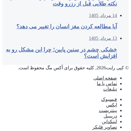
نکته طلایی قبل از رزرو وقت
14 مرداد, 1405
آیا مطالعه کردن مغز انسان را تغییر می‌ دهد؟
13 مرداد, 1405
خشکی چشم در سنین پایین؛ چرا این مشکل رو به
افزایش است؟
© کپی رایت2026, کلیه حقوق برای آکس مگ محفوظ است.
صفحه اصلی
تماس با ما
تبلیغات
فیسبوک
ایکس
پینتریست
دریبببل
لینکداین
تصاویر فلیکر