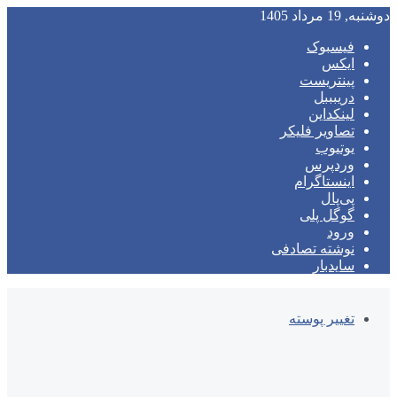
دوشنبه, 19 مرداد 1405
فیسبوک
ایکس
پینتریست
دریبببل
لینکداین
تصاویر فلیکر
یوتیوب
وردپرس
اینستاگرام
پی‌پال
گوگل پلی
ورود
نوشته تصادفی
سایدبار
تغییر پوسته