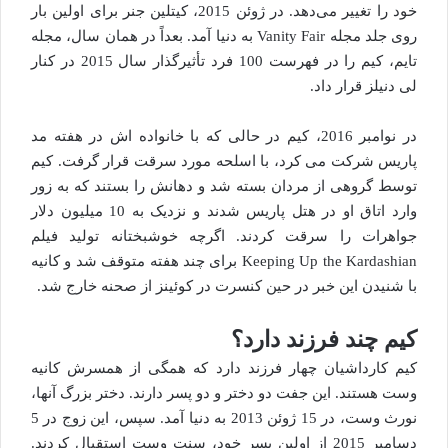
خود را تغییر می‌دهد. در ژوئن 2015، کیتلین جنر برای اولین بار
روی جلد مجله Vanity Fair به دنیا آمد. بعداً در همان سال، مجله
تایم، کیم را در فهرست 100 فرد تأثیرگذار سال 2015 در کنار
لی دنیلز قرار داد.
در نوامبر 2016، کیم در حالی که با خانواده اش در هفته مد
پاریس شرکت می کرد، با اسلحه مورد سرقت قرار گرفت. کیم
توسط گروهی از مردان بسته شد و دهانش را بستند که به زور
وارد اتاق او در هتل پاریس شدند و نزدیک به 10 میلیون دلار
جواهرات را سرقت کردند. اگرچه خوشبختانه تولید فیلم
Keeping Up the Kardashian برای چند هفته متوقف شد و کانیه
با شنیدن این خبر در حین کنسرت در کوئینز از صحنه خارج شد.
کیم چند فرزند دارد؟
کیم کارداشیان چهار فرزند دارد که همگی از همسرش کانیه
وست هستند. این جفت دو دختر و دو پسر دارند. دختر بزرگ آنها،
نورث وست، در 15 ژوئن 2013 به دنیا آمد. سپس، این زوج در 5
دسامبر 2015 از اولین پسر خود، سنت وست استقبال کردند.