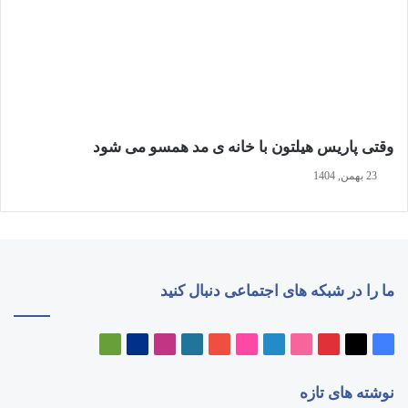
وقتی پاریس هیلتون با خانه‌ ی مد همسو می شود
23 بهمن, 1404
ما را در شبکه های اجتماعی دنبال کنید
فیسبوک
ایکس
پینتریست
دریبببل
لینکداین
تصاویر
یوتیوب
وردپرس
اینستاگرام
پی‌پال
گوگل
فلیکر
پلی
نوشته های تازه