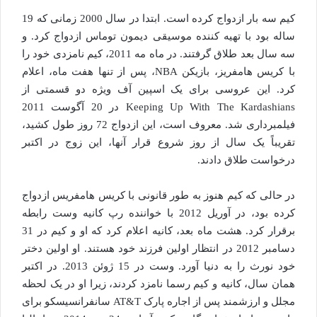
کیم سه بار ازدواج کرده است. ابتدا در سال 2000 زمانی که 19
ساله بود با تهیه کننده موسیقی دیمون توماس ازدواج کرد. و
سه سال بعد طلاق گرفتند. در ماه مه 2011، کیم نامزدی خود را
با کریس هامفریز، بازیکن NBA، پس از تنها هفت ماه، اعلام
کرد. این عروسی برای یک اسپین آف ویژه دو قسمتی از
Keeping Up With The Kardashians در 20 آگوست 2011
فیلمبرداری شد. معروف است، این ازدواج 72 روز طول کشید،
تقریباً یک سال از روز شروع قرار آنها، این زوج در اکتبر
درخواست طلاق دادند.
در حالی که کیم هنوز به طور قانونی با کریس هامفریس ازدواج
کرده بود، در آوریل 2012 با خواننده رپ کانیه وست رابطه
برقرار کرد. هشت ماه بعد، کانیه اعلام کرد که او و کیم در 31
دسامبر 2012 در انتظار اولین فرزند خود هستند. او اولین دختر
خود نورث را به دنیا آورد. وست در 15 ژوئن 2013. در اکتبر
همان سال، کانیه و کیم رسما نامزد کردند، زیرا او در یک لحظه
مجلل و ارزشمند پس از اجاره پارک AT&T سانفرانسیسکو برای