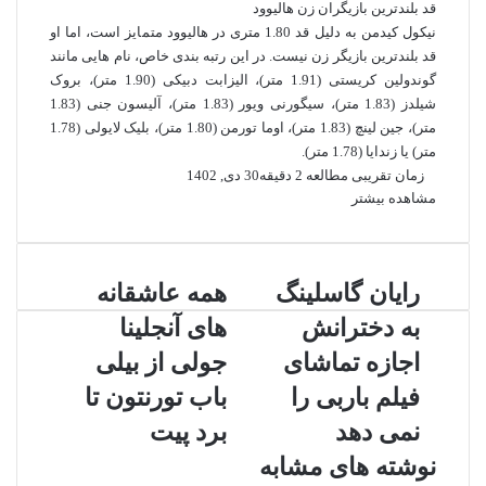
قد بلندترین بازیگران زن هالیوود
نیکول کیدمن به دلیل قد 1.80 متری در هالیوود متمایز است، اما او
قد بلندترین بازیگر زن نیست. در این رتبه بندی خاص، نام هایی مانند
گوندولین کریستی (1.91 متر)، الیزابت دبیکی (1.90 متر)، بروک
شیلدز (1.83 متر)، سیگورنی ویور (1.83 متر)، آلیسون جنی (1.83
متر)، جین لینچ (1.83 متر)، اوما تورمن (1.80 متر)، بلیک لایولی (1.78
متر) یا زندایا (1.78 متر).
زمان تقریبی مطالعه 2 دقیقه
30 دی, 1402
مشاهده بیشتر
ر
رایان گاسلینگ
ه
همه عاشقانه
ا
م
به دخترانش
های آنجلینا
ی
ه
ا
ع
اجازه تماشای
جولی از بیلی
ن
ا
فیلم باربی را
باب تورنتون تا
گ
ش
ا
ق
نمی‌ دهد
برد پیت
س
ا
نوشته های مشابه
ل
ن