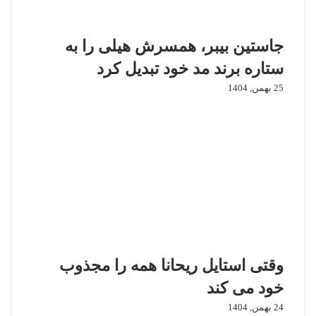
ی
ا
ف
ب
جاستین بیبر، همسرش هیلی را به
ی
ت
ل
و
ستاره برند مد خود تبدیل کرد
م
ر
25 بهمن, 1404
ب
ن
ا
ت
ر
و
ب
ن
ی
ت
ر
ا
ا
ب
ن
ر
م
د
ی‌
پ
د
ی
ه
ت
وقتی استایل ریحانا همه را مجذوب
د
خود می‌ کند
24 بهمن, 1404