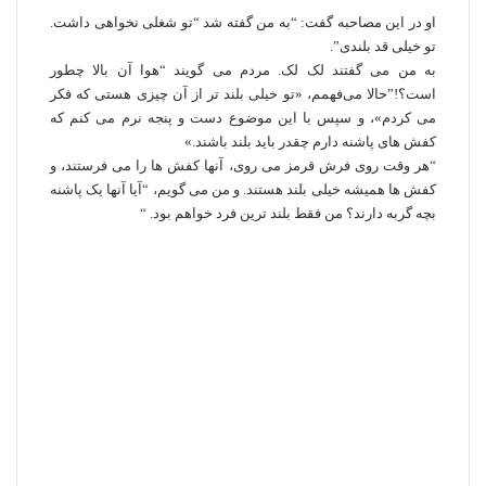
او در این مصاحبه گفت: “به من گفته شد “تو شغلی نخواهی داشت.
تو خیلی قد بلندی”.
به من می گفتند لک لک. مردم می گویند “هوا آن بالا چطور
است؟!”حالا می‌فهمم، «تو خیلی بلند تر از آن چیزی هستی که فکر
می‌ کردم»، و سپس با این موضوع دست و پنجه نرم می‌ کنم که
کفش‌ های پاشنه‌ دارم چقدر باید بلند باشند.»
“هر وقت روی فرش قرمز می روی، آنها کفش ها را می فرستند، و
کفش ها همیشه خیلی بلند هستند. و من می گویم، “آیا آنها یک پاشنه
بچه گربه دارند؟ من فقط بلند ترین فرد خواهم بود. “