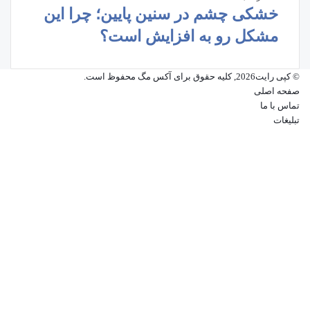
خشکی چشم در سنین پایین؛ چرا این
مشکل رو به افزایش است؟
© کپی رایت2026, کلیه حقوق برای آکس مگ محفوظ است.
صفحه اصلی
تماس با ما
تبلیغات
فیسبوک
ایکس
پینتریست
دریبببل
لینکداین
تصاویر
فلیکر
یوتیوب
وردپرس
اینستاگرام
پی‌پال
گوگل
پلی
ایکس
فیسبوک
واتس
وایبر
تلگرام
دکمه
آپ