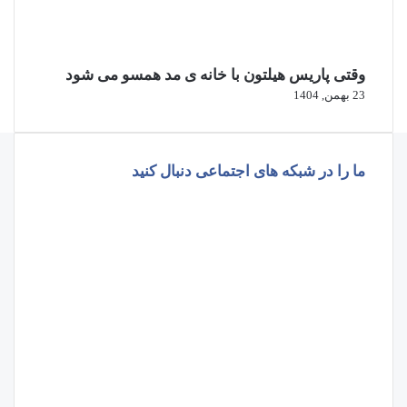
وقتی پاریس هیلتون با خانه‌ ی مد همسو می شود
23 بهمن, 1404
ما را در شبکه های اجتماعی دنبال کنید
فیسبوک
ایکس
پینتریست
دریبببل
لینکداین
تصاویر
فلیکر
یوتیوب
وردپرس
اینستاگرام
پی‌پال
گوگل
پلی