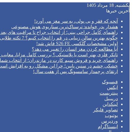
یکشنبه, 18 مرداد 1405
آخرین خبرها
آنچه که فقر و بی‌ پولی، به سر مغز می‌ آورد!
هشدار پدر خوانده: ترسناک‌ترین سناریوی هوش مصنوعی
راهنمای کامل جراحی بینی؛ از انتخاب جراح تا مراقبت های بعد 
چگونه بهترین سالن زیبایی در قم را انتخاب کنیم؟ 7 نکته طلایی قبل از رزرو وقت
اولین مشخصات گلکسی S26 FE فاش شد!
آیا مطالعه کردن مغز انسان را تغییر می‌ دهد؟
تانکر فلزی بهتر است یا پلاستیکی؟ بررسی کامل مزایا، معایب و
راهنمای خرید و فروش سیم کارت در مازندران؛ از انتخاب شما
خشکی چشم در سنین پایین؛ چرا این مشکل رو به افزایش اس
ارتقای پرچمدار سامسونگ پس از هفت سال!
فیسبوک
ایکس
پینتریست
دریبببل
لینکداین
تصاویر فلیکر
یوتیوب
وردپرس
اینستاگرام