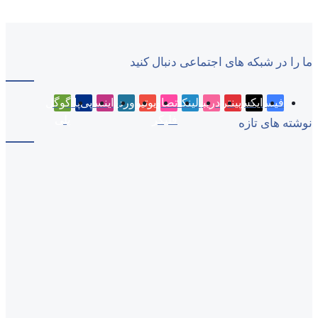
ما را در شبکه های اجتماعی دنبال کنید
فیسبوک
ایکس
پینتریست
دریبببل
لینکداین
تصاویر
یوتیوب
وردپرس
اینستاگرام
پی‌پال
گوگل
فلیکر
پلی
نوشته های تازه