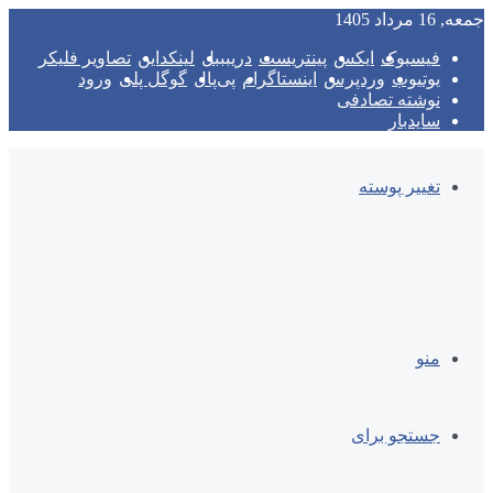
جمعه, 16 مرداد 1405
فیسبوک
ایکس
پینتریست
دریبببل
لینکداین
تصاویر فلیکر
یوتیوب
وردپرس
اینستاگرام
پی‌پال
گوگل پلی
ورود
نوشته تصادفی
سایدبار
تغییر پوسته
منو
جستجو برای