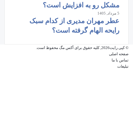
مشکل رو به افزایش است؟
5 مرداد, 1405
عطر مهران مدیری از کدام سبک
رایحه الهام گرفته است؟
© کپی رایت2026, کلیه حقوق برای آکس مگ محفوظ است.
صفحه اصلی
تماس با ما
تبلیغات
فیسبوک
ایکس
پینتریست
دریبببل
لینکداین
تصاویر
فلیکر
یوتیوب
وردپرس
اینستاگرام
پی‌پال