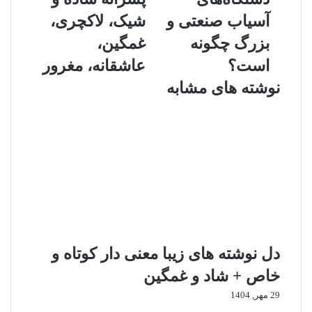
و
س
ه
پ
آسیاب صنعتی و
شیک، لاکچری،
س
ر
بزرگ چگونه
غمگین،
ا
و
خ
ف
است؟
عاشقانه، مغرور
ت
ا
نوشته های مشابه
د
ی
س
ل
ت
پ
گ
س
ا
ر
ه‌
ا
ه
ن
ا
ه
ی
س
آ
ا
س
د
دل نوشته های زیبا معنی دار کوتاه و
ی
ه
ا
و
خاص + شاد و غمگین
ب
ش
ص
ی
29 مهر, 1404
ن
ک