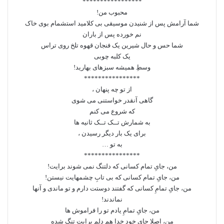
*****************
محبوب من!
شما آرامش پس از شنیدن موسیقی بی کلامید استشمام بوی خاک
نم خورده پس از باران
شما حس و حال شیرین یک فنجان قهوه تلخ روی تراس
یک کلبه چوبی
وسطِ همیشه سبزهای بهارید!
****************
از تو چه پنهان ،
گاهی آنقدر خواستنی می شوی
که شروع می کنم
به شمارش تــک تــک ثانیه ها
برای یک بار دیگر رسیدن ،
به تو …
****************
من، جایِ تمام کسانی که دلتنگ نمی‌ شوند برایت!
من، جایِ تمام کسانی که بی‌ تابِ چشمهایت نیستن!
من، جایِ تمامِ کسانی که گفتند دوستت دارم و تو ماندی و آنها
نماندند!
من، جایِ تمامِ یادم تو را فراموش ها
من، اصلا جای خودِ خدا هم دلم برایت تنگ شده