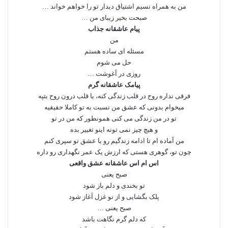
من به همراه نسیم اشتیاق دیدار تو را خواهم خواند …
صبحت بخیر زیبای من …
پیام عاشقانه جذاب
من
مسئله ای ساده هستم
حل می شوم
روزی در آغوشت …
پیامک عاشقانه گرم
فرقی نداره روح در قلب زندگی کنه، یا قلب درون روح بتپه
میخوام بدونی که عشق من نسبت به تو کاملا حقیقیه
تو در من زندگی می کنی همونطور که من در تو
و هیچ چیز نمی تونه اینو تغییر بده
من آماده ام تا ادامه زندگیم رو با عشق تو سپری کنم
چون تو، گوهری هستی که ارزش یک عمر نگهداری رو داره
اس ام اس عاشقانه عشق واقعی
صبح یعنی
تو بخندی و دلم باز شود
پلک بگشایی و از نو غزل آغاز شود
صبح یعنی …
که دلم گرم نگاهت باشد