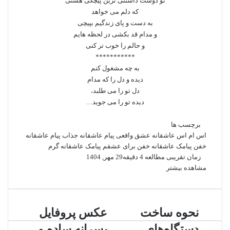
تو دوست داشتنی‌ ترین پیچکی هستی
که دلم می‌ خواهد
به دست و پای زندگیم بپیچی
و مدام قد بکشی در لحظه‌ هایم
و حالم را خوب‌ تر کنی
***********
به چه مشغول کنم
دیده و دل را که مدام
دل تو را می‌ طلبد،
دیده تو را می‌ جوید…
برچسب ها
اس ام اس عاشقانه عشق واقعی
پیام عاشقانه جذاب
پیام عاشقانه
خفن
پیامک عاشقانه خفن برای عشقم
پیامک عاشقانه گرم
زمان تقریبی مطالعه 4 دقیقه
29 مهر, 1404
مشاهده بیشتر
ن
نحوه ساخت
ع
عکس پروفایل
ح
ک
دستگاه‌های
پسرانه ساده و