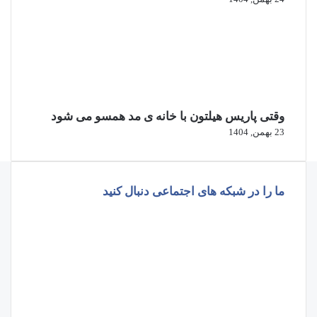
وقتی پاریس هیلتون با خانه‌ ی مد همسو می شود
23 بهمن, 1404
ما را در شبکه های اجتماعی دنبال کنید
فیسبوک
ایکس
پینتریست
دریبببل
لینکداین
تصاویر
فلیکر
یوتیوب
وردپرس