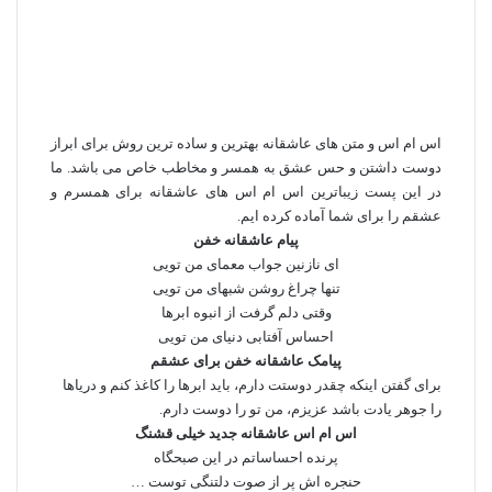
اس ام اس و متن های عاشقانه بهترین و ساده ترین روش برای ابراز
دوست داشتن و حس عشق به همسر و مخاطب خاص می باشد. ما
در این پست زیباترین اس ام اس های عاشقانه برای همسرم و
عشقم را برای شما آماده کرده ایم.
پیام عاشقانه خفن
ای نازنین جواب معمای من تویی
تنها چراغ روشن شبهای من تویی
وقتی دلم گرفت از انبوه ابرها
احساس آفتابی دنیای من تویی
پیامک عاشقانه خفن برای عشقم
برای گفتن اینکه چقدر دوستت دارم، باید ابرها را کاغذ کنم و دریاها
را جوهر یادت باشد عزیزم، من تو را دوست دارم.
اس ام اس عاشقانه جدید خیلی قشنگ
پرنده احساساتم در این صبحگاه
حنجره اش پر از صوت دلتنگی توست …