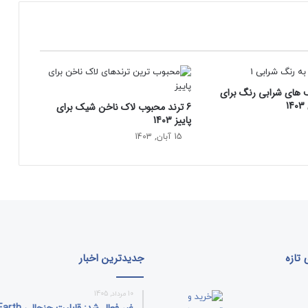
ا
خ
و
ا
ن
ن
یف های شرابی رنگ برای
د
1
6 ترند محبوب‌ لاک‌ ناخن شیک برای
ه
پاییز 1403
ا
ن
15 آبان, 1403
گ
ل
ی
س
ی
+
ح
ق
تازه
جدیدترین اخبار
ا
ی
10 مرداد, 1405
ق
غیر فعال شد: قا