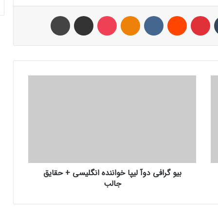
تامبلر
پینتریست
Reddit
VKontakte
Odnoklassniki
پاکت
اشتراک با ایمیل
چاپ
ب
ی
و
گ
ر
ا
ف
ی
د
بیو گرافی دوآ لیپا خواننده انگلیسی + حقایق
و
جالب
آ
ل
ی
پ