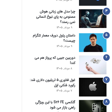
10 مرداد, 1405
چرا مدل‌ های زبانی هوش
مصنوعی به پای نبوغ انسانی
نمی‌ رسند؟
9 مرداد, 1405
داستان پاول دورف معمار تلگرام
چیست؟
9 مرداد, 1405
دوربین جیبی که پرواز هم می‌
کند!
8 مرداد, 1405
غول فناوری ۵ تریلیون دلاری شد:
رکورد شکنی اپل
7 مرداد, 1405
گلکسی S26 FE با این ویژگی
راهی بازار می شود