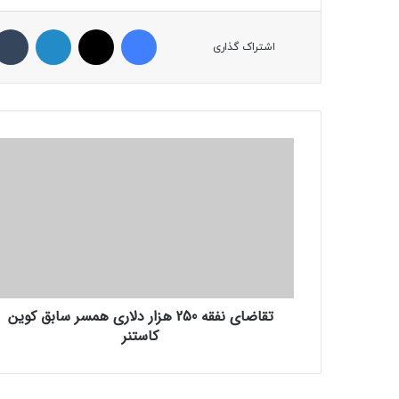
فیسبوک
ایکس
لینکداین
اشتراک گذاری
ت
ق
ا
ض
ا
ی
ن
ف
ق
تقاضای نفقه 250 هزار دلاری همسر سابق کوین
ه
کاستنر
2
5
0
ه