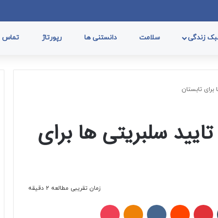
فیسب
ا
ک زندگی
سلامت
دانستنی ها
رپورتاژ
تماس با
 برای تابستان
تایید سلبریتی ها برای
زمان تقریبی مطالعه 2 دقیقه
تامبلر
پینتریست
Reddit
VKontakte
Odnoklassniki
پاکت