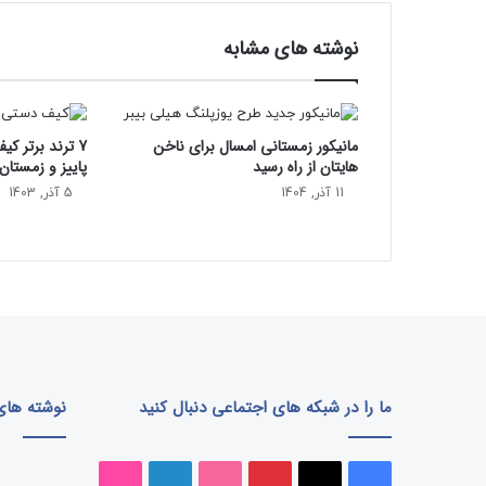
ز
ا
نوشته های مشابه
ر
د
ل
ا
مانیکور زمستانی امسال برای ناخن‌
7 ترند برتر ک
ر
هایتان از راه رسید
پاییز و زمستان 403
ی
ه
11 آذر, 1404
5 آذر, 1403
م
س
ر
س
ا
ب
ق
ک
و
ما را در شبکه های اجتماعی دنبال کنید
نوشته های 
ی
ن
ک
فیسبوک
ایکس
پینتریست
دریبببل
لینکداین
تصاویر