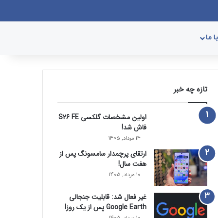
وک
یکس
پینتریست
دریبببل
لینکداین
یوتیوب
تصاویر فلیکر
وردپرس
پی‌پال
اینستاگرام
گوگل پلی
ورود
سایدبار
نوشته تصادفی
جستجو برای
 ما
تازه چه خبر
اولین مشخصات گلکسی S26 FE
فاش شد!
14 مرداد, 1405
ارتقای پرچمدار سامسونگ پس از
هفت سال!
10 مرداد, 1405
غیر فعال شد: قابلیت جنجالی
Google Earth پس از یک روز!