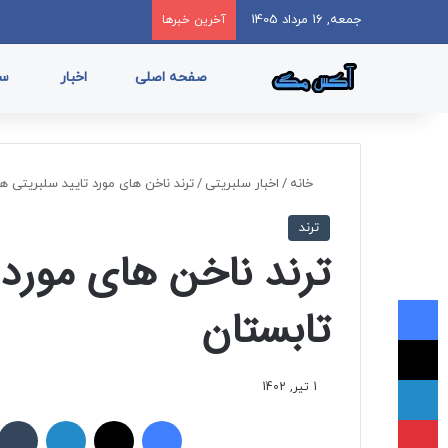
جمعه, 16 مرداد 1405
آخرین خبرها
صفحه اصلی
اخبار
سب
خانه
/
اخبار سلبریتی
/
ترند ناخن های مورد تایید سلبریتی ها
ترند
ترند ناخن های مورد 
فیسبوک
تابستان
ایکس
لینکداین
1 تیر, 1402
پینتریست
فیسبوک
ایکس
لینکداین