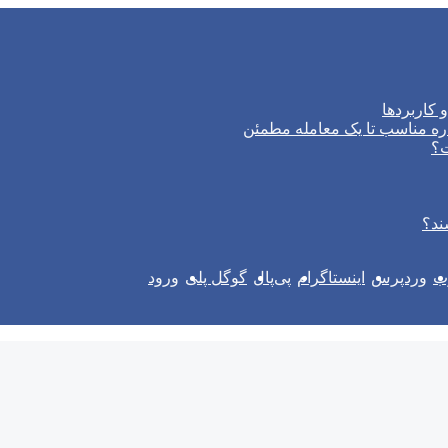
 کاربردها
ره مناسب تا یک معامله مطمئن
ت؟
ند؟
وب
وردپرس
اینستاگرام
پی‌پال
گوگل پلی
ورود