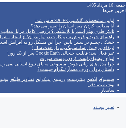
جمعه, 16 مرداد 1405
آخرین خبرها
اولین مشخصات گلکسی S26 FE فاش شد!
آیا مطالعه کردن مغز انسان را تغییر می‌ دهد؟
تانکر فلزی بهتر است یا پلاستیکی؟ بررسی کامل مزایا، معایب و
راهنمای خرید و فروش سیم کارت در مازندران؛ از انتخاب شما
خشکی چشم در سنین پایین؛ چرا این مشکل رو به افزایش اس
ارتقای پرچمدار سامسونگ پس از هفت سال!
غیر فعال شد: قابلیت جنجالی Google Earth پس از یک روز!
انواع روشهای لیفت کردن پوست صورت
چرا مدل‌ های زبانی هوش مصنوعی به پای نبوغ انسانی نمی‌ رس
داستان پاول دورف معمار تلگرام چیست؟
فیسبوک
ایکس
پینتریست
دریبببل
لینکداین
تصاویر فلیکر
یوتی
نوشته تصادفی
سایدبار
تغییر پوسته