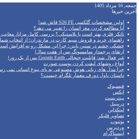
جمعه, 16 مرداد 1405
آخرین خبرها
اولین مشخصات گلکسی S26 FE فاش شد!
آیا مطالعه کردن مغز انسان را تغییر می‌ دهد؟
تانکر فلزی بهتر است یا پلاستیکی؟ بررسی کامل مزایا، معایب و
راهنمای خرید و فروش سیم کارت در مازندران؛ از انتخاب شما
خشکی چشم در سنین پایین؛ چرا این مشکل رو به افزایش اس
ارتقای پرچمدار سامسونگ پس از هفت سال!
غیر فعال شد: قابلیت جنجالی Google Earth پس از یک روز!
انواع روشهای لیفت کردن پوست صورت
چرا مدل‌ های زبانی هوش مصنوعی به پای نبوغ انسانی نمی‌ رس
داستان پاول دورف معمار تلگرام چیست؟
فیسبوک
ایکس
پینتریست
دریبببل
لینکداین
تصاویر فلیکر
یوتیوب
وردپرس
اینستاگرام