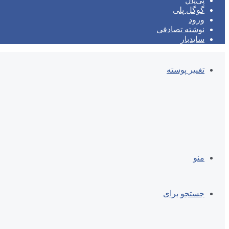
پی‌پال
گوگل پلی
ورود
نوشته تصادفی
سایدبار
تغییر پوسته
منو
جستجو برای