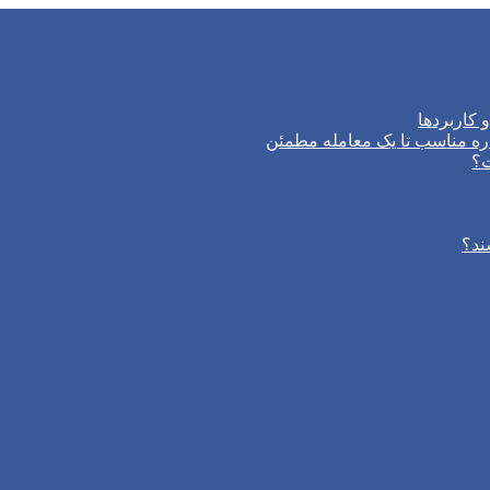
 کاربردها
ره مناسب تا یک معامله مطمئن
ت؟
ند؟