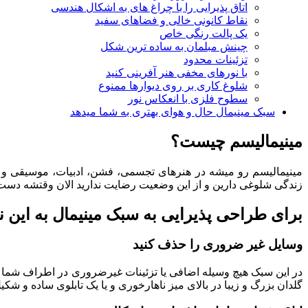
اتاق پذیرایی را با چراغ های به اشکال هندسی
نقاط کانونی خالی و فضاهای سفید
یک پالت رنگی خاص
چینش مبلمان به ساده ترین شکل
تزئینات محدود
با نورهای مخفی هنر آفرینی کنید
شلوغ کاری بر روی دیوارها ممنوع
سطوح فلزی با انعکاس نور
سبک مینیمال حال و هوای بهتری به شما میدهد
مینیمالیسم چیست؟
مینیمالیسم رو میشه در هنرهای تجسمی، فشن، ادبیات، موسیقی و م
زندگی شلوغی دارین و از این وضعیت رضایت ندارید الان وقتشه دست 
برای طراحی پذیرایی به سبک مینیمال به این ن
وسایل غیر ضروری را حذف کنید
در این سبک هیچ وسیله اضافی یا تزئینات غیرضروری در اطراف شما وجود
گلدان بزرگ و زیبا در بالای میز ناهارخوری و یا یک تابلوی ساده و شکی