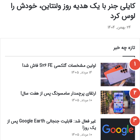
ه
ب
کایلی جنر با یک هدیه روز ولنتاین، خودش را
ز
ا
لوس کرد
ا
ر
د
ب
ه
24 بهمن, 1404
ی
خ
ک
ا
و
تازه چه خبر
ن
ر
م
ب
ا
ا
اولین مشخصات گلکسی S26 FE فاش شد!
س
ز
14 مرداد, 1405
ت
م
ی‌
گ
ارتقای پرچمدار سامسونگ پس از هفت سال!
ر
د
10 مرداد, 1405
د
غیر فعال شد: قابلیت جنجالی Google Earth پس از
یک روز!
10 مرداد, 1405