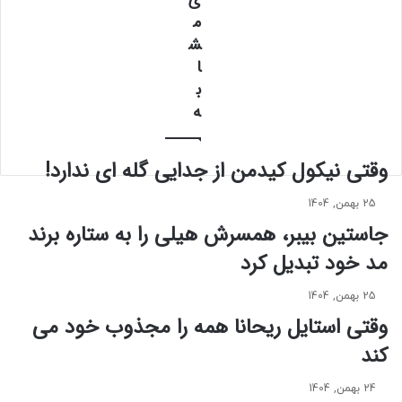
ی
ب
ل
م
ر
ف
ش
ق
ی‌
ا
ج
ه
ب
ن
ا
ا
ی
ه
ا
ج
و
د
ر
ی
وقتی نیکول کیدمن از جدایی گله ای ندارد!
ت
د
گ
ب
25 بهمن, 1404
ا
ه
جاستین بیبر، همسرش هیلی را به ستاره برند
م
ت
ن
مد خود تبدیل کرد
ر
ا
ن
س
د
25 بهمن, 1404
ب
م
وقتی استایل ریحانا همه را مجذوب خود می‌
ی
و
کند
ک
ه
ش
ا
ا
ی
24 بهمن, 1404