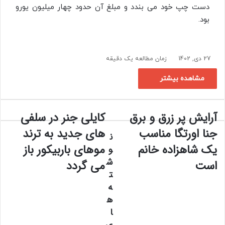
دست چپ خود می بندد و مبلغ آن حدود چهار میلیون یورو
بود.
27 دی, 1402
زمان مطالعه یک دقیقه
مشاهده بیشتر
آرایش پر زرق و برق
کایلی جنر در سلفی‌
آ
ک
ر
ا
جنا اورتگا مناسب
های جدید به ترند
ن
ا
ی
یک شاهزاده خانم
موهای باربیکور باز
ی
ل
و
ش
ی
ش
است
می‌ گردد
پ
ج
ت
ر
ن
ه
ز
ر
ه
ر
د
ق
ا
ر
و
س