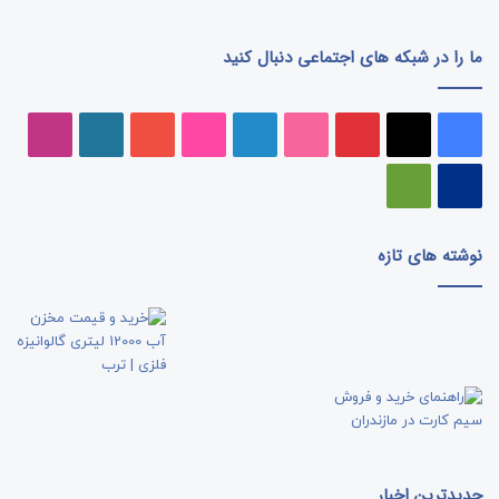
ما را در شبکه های اجتماعی دنبال کنید
فیسبوک
ایکس
پینتریست
دریبببل
لینکداین
تصاویر
یوتیوب
وردپرس
اینست
فلیکر
پی‌پال
گوگل
پلی
نوشته های تازه
جدیدترین اخبار