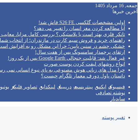
جمعه, 16 مرداد 1405
آخرین خبرها
اولین مشخصات گلکسی S26 FE فاش شد!
آیا مطالعه کردن مغز انسان را تغییر می‌ دهد؟
تانکر فلزی بهتر است یا پلاستیکی؟ بررسی کامل مزایا، معایب و
راهنمای خرید و فروش سیم کارت در مازندران؛ از انتخاب شما
خشکی چشم در سنین پایین؛ چرا این مشکل رو به افزایش اس
ارتقای پرچمدار سامسونگ پس از هفت سال!
غیر فعال شد: قابلیت جنجالی Google Earth پس از یک روز!
انواع روشهای لیفت کردن پوست صورت
چرا مدل‌ های زبانی هوش مصنوعی به پای نبوغ انسانی نمی‌ رس
داستان پاول دورف معمار تلگرام چیست؟
فیسبوک
ایکس
پینتریست
دریبببل
لینکداین
تصاویر فلیکر
یوتی
نوشته تصادفی
سایدبار
تغییر پوسته