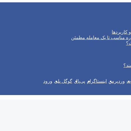
 کاربردها
ره مناسب تا یک معامله مطمئن
ت؟
ند؟
وب
وردپرس
اینستاگرام
پی‌پال
گوگل پلی
ورود