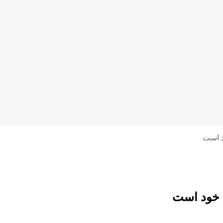
د است
م خود است