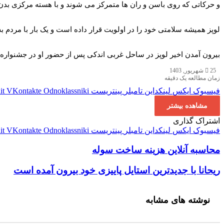
و حرکاتی که روی باسن و ران ها متمرکز می شوند و با هسته مرکزی بدن
لوپز همیشه سلامتی خود را در اولویت قرار داده است و یک بار با مردم
بیرون آمدن اخیر لوپز در ساحل غربی اندکی پس از حضور او در جشنواره بین المللی فیلم تورنتو (TIFF) برای تبلیغ آخر
25 شهریور, 1403
زمان مطالعه یک دقیقه
فیسبوک
ایکس
لینکداین
تامبلر
پینتریست
Odnoklassniki
VKontakte
it
مشاهده بیشتر
اشتراک گذاری
فیسبوک
ایکس
لینکداین
تامبلر
پینتریست
Odnoklassniki
VKontakte
it
محاسبه آنلاین هزینه ساخت سوله
محاسبه آنلاین هزینه ساخت سوله
ریحانا با جدیدترین استایل پاییزی خود بیرون آمده است
ریحانا با جدیدترین استایل پاییزی خود بیرون آمده است
نوشته های مشابه