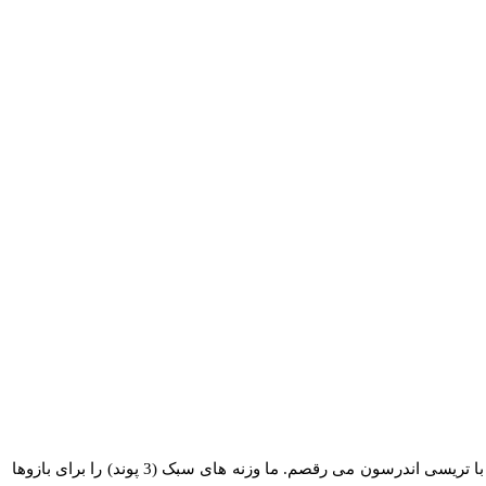
او قبلاً به پیپل گفته بود: “این راز نیست که من عاشق رقص هستم، بنابراین برای من حتی شبیه ورزش نیست.” لوپز ادامه داد: “من پنج بار در هفته با تریسی اندرسون می رقصم. ما وزنه های سبک (3 پوند) را برای بازوها