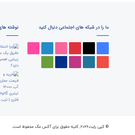
ا
ن
ن
د
ما را در شبکه های اجتماعی دنبال کنید
نوشته های 
ب
ه
ا
فیسبوک
ایکس
پینتریست
دریبببل
لینکداین
تصاویر
ر
د
فلیکر
یوتیوب
وردپرس
اینستاگرام
پی‌پال
گوگل
ر
م
پلی
ا
ن
ی
ک
و
ر
ه
س
ت
© کپی رایت2026, کلیه حقوق برای آکس مگ محفوظ است.
ن