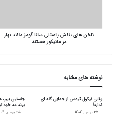
ه
ا
ی
ب
ن
ناخن های بنفش پاستلی سلنا گومز مانند بهار
ف
در مانیکور هستند
ش
پ
ا
س
ت
ل
نوشته های مشابه
ی
س
ل
وقتی نیکول کیدمن از جدایی گله ای
جاستین بیبر، 
ن
ندارد!
برند مد خود تب
ا
گ
25 بهمن, 1404
25 بهمن, 1404
و
م
ز
م