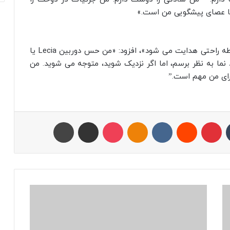
ها عصای پیشگویی من است.»
او در حالی که می‌ گوید انتخاب‌ های مد او «به‌ واسطه راحتی هدایت می‌ شود»، افزود: «من حس دوربین Lecia یا
ا به نظر برسم، اما اگر نزدیک شوید، متوجه می شوید. من
رای من مهم است.”
تامبلر
پینتریست
Reddit
VKontakte
Odnoklassniki
پاکت
اشتراک با ایمیل
چاپ
م
ی
ک
ر