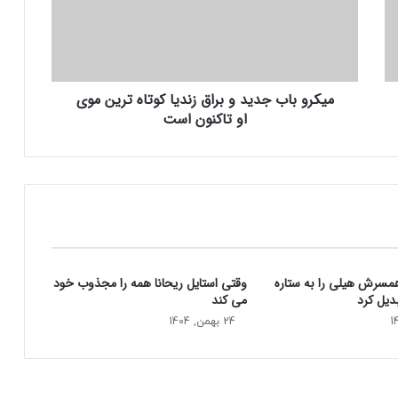
و
ب
ا
ب
ج
میکرو باب جدید و براق زندیا کوتاه ترین موی
د
او تاکنون است
ی
د
و
ب
ر
ا
ق
ز
ن
همسرش هیلی را به ستاره
وقتی استایل ریحانا همه را مجذوب خود
د
دیل کرد
می‌ کند
ی
ا
24 بهمن, 1404
ک
و
ت
ا