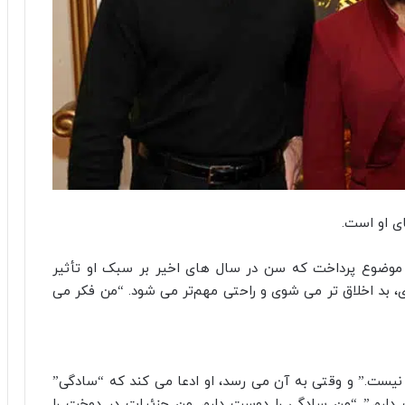
ای او است.
 ای با Esquire در سال 2021، به این موضوع پرداخت که سن در سال های اخیر بر سبک او تأثیر
 بد اخلاق‌ تر می‌ شوی و راحتی مهم‌تر می‌ شود. “من فکر می
نیست.” و وقتی به آن می رسد، او ادعا می کند که “سادگی”
دارم.” “من سادگی را دوست دارم. من جزئیات در دوخت را