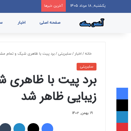
یکشنبه, 18 مرداد 1405
آخرین خبرها
صفحه اصلی
اخبار
سب
خانه
/
اخبار
/
سلبریتی
/
برد پیت با ظاهری شیک و تمام مشک
سلبریتی
برد پیت با ظاهری ش
فیسبوک
زیبایی ظاهر شد
ایکس
لینکداین
19 بهمن, 1402
پینتریست
فیسبوک
ایکس
لینکداین