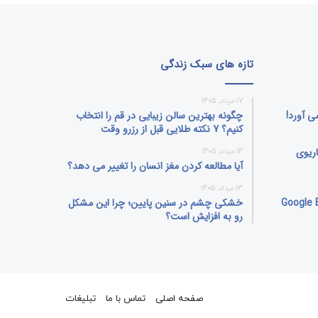
تازه های سبک زندگی
17 مرداد, 1405
ی‌ آورد!
چگونه بهترین سالن زیبایی در قم را انتخاب
کنیم؟ 7 نکته طلایی قبل از رزرو وقت
اریوی
14 مرداد, 1405
آیا مطالعه کردن مغز انسان را تغییر می‌ دهد؟
13 مرداد, 1405
بلیت جنجالی Google Earth
خشکی چشم در سنین پایین؛ چرا این مشکل
رو به افزایش است؟
بل
ینکداین
تصاویر
یوتیوب
وردپرس
پی‌پال
اینستاگرام
گوگل
صفحه اصلی
تماس با ما
تبلیغات
فلیکر
پلی