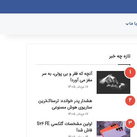
وک
یکس
پینتریست
دریبببل
لینکداین
یوتیوب
تصاویر فلیکر
وردپرس
پی‌پال
اینستاگرام
گوگل پلی
ورود
سایدبار
نوشته تصادفی
جستجو برای
 ما
تازه چه خبر
آنچه که فقر و بی‌ پولی، به سر
مغز می‌ آورد!
17 مرداد, 1405
هشدار پدر خوانده: ترسناک‌ترین
سناریوی هوش مصنوعی
17 مرداد, 1405
اولین مشخصات گلکسی S26 FE
فاش شد!