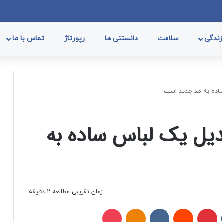
فیسب
ا
ندگی
سلامت
دانستنی ها
رپورتاژ
تماس با ما
ساده به مد جدید است
دیل یک لباس ساده به
زمان تقریبی مطالعه 2 دقیقه
تامبلر
پینتریست
Reddit
VKontakte
Odnoklassniki
پاکت