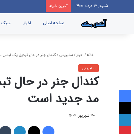
شنبه, 17 مرداد 1405
آخرین خبرها
صفحه اصلی
اخبار
سبک ز
خانه
/
اخبار
/
سلبریتی
/
کندال جنر در حال تبدیل یک لباس 
سلبریتی
کندال جنر در حال تب
فیسبوک
مد جدید است
ایکس
لینکداین
30 شهریور, 1402
پینتریست
فیسبوک
ایکس
لینکداین