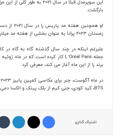
بازگشت.
او همچنین ه
زمستان 2023 پرادا به عنوان بخشی از هفته مد میلان روی کت واک رفت.
علیرغم اینکه در چند سال گذشته گاه به گاه در کا
جمله L’Oréal Paris کار کرده است که د
برند را از این ماه آغاز می کند، معرفی کرد.
د
BTS، کید کودی، جنی کیم از بلک پینک و الکسا دمی مدل شد.
فیسبوک
ایکس
لینکداین
اشتراک گذاری