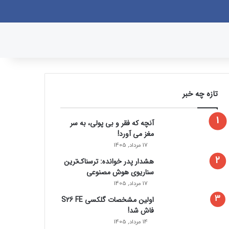
وک
یکس
پینتریست
دریبببل
لینکداین
یوتیوب
تصاویر فلیکر
وردپرس
پی‌پال
اینستاگرام
گوگل پلی
ورود
سایدبار
نوشته تصادفی
جستجو برای
تازه چه خبر
آنچه که فقر و بی‌ پولی، به سر
مغز می‌ آورد!
17 مرداد, 1405
هشدار پدر خوانده: ترسناک‌ترین
سناریوی هوش مصنوعی
17 مرداد, 1405
اولین مشخصات گلکسی S26 FE
فاش شد!
14 مرداد, 1405