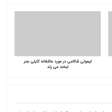
ت
ی
م
و
ت
ی
ش
ا
ل
تیموتی شالامی در مورد عاشقانه کایلی جنر
ا
لبخند می زند
م
ی
د
ر
م
و
ر
د
ع