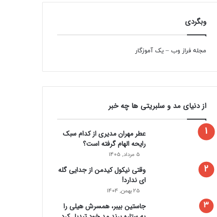
وبگردی
مجله فراز وب
–
یک آموزگار
از دنیای مد و سلبریتی ها چه خبر
عطر مهران مدیری از کدام سبک
رایحه الهام گرفته است؟
5 مرداد, 1405
وقتی نیکول کیدمن از جدایی گله
ای ندارد!
25 بهمن, 1404
جاستین بیبر، همسرش هیلی را
به ستاره برند مد خود تبدیل کرد