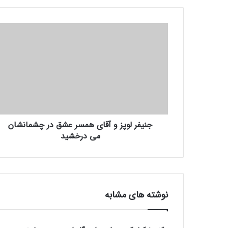
ج
ن
ی
ف
ر
ل
و
پ
ز
جنیفر لوپز و آقای همسر عشق در چشمانشان
و
می درخشید
آ
ق
ا
ی
ه
م
نوشته های مشابه
س
ر
ع