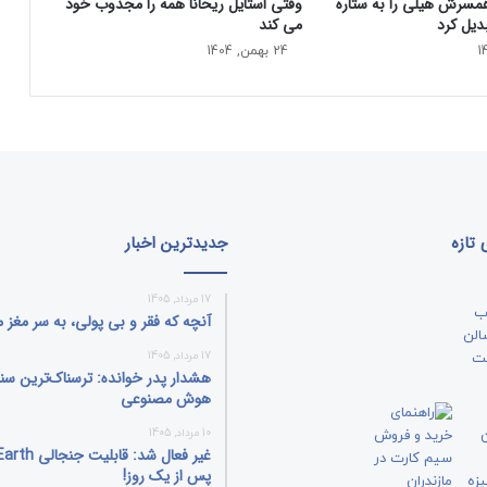
همسرش هیلی را به ستاره
وقتی استایل ریحانا همه را مجذوب خود
ا
دیل کرد
می‌ کند
ش
ق
24 بهمن, 1404
ا
ن
ه
ک
ا
ی
ل
ی
تازه
جدیدترین اخبار
ج
ن
17 مرداد, 1405
ر
آنچه که فقر و بی‌ پولی، به سر مغز م
ل
ب
17 مرداد, 1405
خ
هشدار پدر خوانده: ترسناک‌ترین سن
ن
هوش مصنوعی
د
10 مرداد, 1405
م
غیر فعال شد: قا
ی
پس از یک روز!
ز