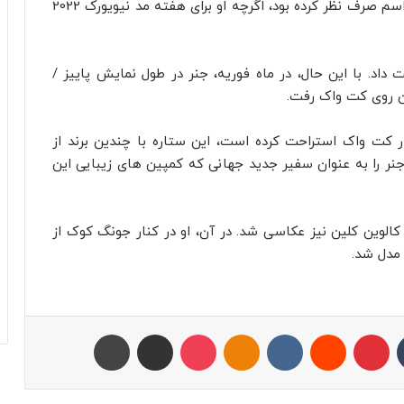
این سوپرمدل قبلاً در سال 2021 به طور کلی از این مراسم صرف نظر کرده بود، اگرچه او برای هفته مد نیویورک 2022
فته مد پاریس را در سال 2021 از دست داد. با این حال، در ماه فوریه، جنر در طول نمایش پاییز /
ر کت واک استراحت کرده است، این ستاره با چندین برند از
ر ماه ژوئیه جنر را به عنوان سفیر جدید جهانی که کمپین های زیبایی این
ر ماه آگوست، جنر برای عکاسی کمپین پاییز 2023 کالوین کلین نیز عکاسی شد. در آن، او در کنار جونگ کوک از
تامبلر
پینتریست
Reddit
VKontakte
Odnoklassniki
پاکت
اشتراک با ایمیل
چاپ