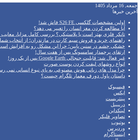
جمعه, 16 مرداد 1405
آخرین خبرها
اولین مشخصات گلکسی S26 FE فاش شد!
آیا مطالعه کردن مغز انسان را تغییر می‌ دهد؟
تانکر فلزی بهتر است یا پلاستیکی؟ بررسی کامل مزایا، معایب و
راهنمای خرید و فروش سیم کارت در مازندران؛ از انتخاب شما
خشکی چشم در سنین پایین؛ چرا این مشکل رو به افزایش اس
ارتقای پرچمدار سامسونگ پس از هفت سال!
غیر فعال شد: قابلیت جنجالی Google Earth پس از یک روز!
انواع روشهای لیفت کردن پوست صورت
چرا مدل‌ های زبانی هوش مصنوعی به پای نبوغ انسانی نمی‌ رس
داستان پاول دورف معمار تلگرام چیست؟
فیسبوک
ایکس
پینتریست
دریبببل
لینکداین
تصاویر فلیکر
یوتیوب
وردپرس
اینستاگرام