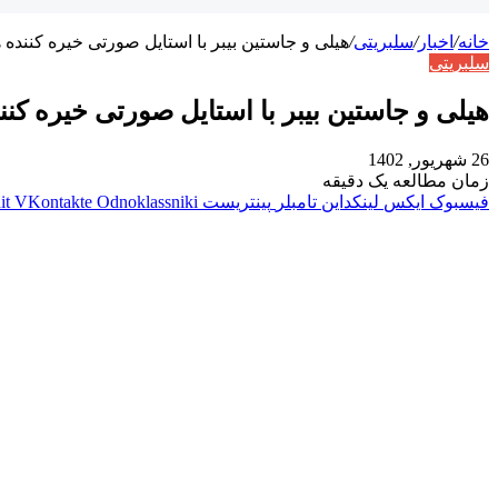
خانه
/
اخبار
/
سلبریتی
/
هیلی و جاستین بیبر با استایل صورتی خیره کننده 
سلبریتی
هیلی و جاستین بیبر با استایل صورتی خیره کنن
26 شهریور, 1402
زمان مطالعه یک دقیقه
فیسبوک
ایکس
لینکداین
تامبلر
پینتریست
Odnoklassniki
VKontakte
it