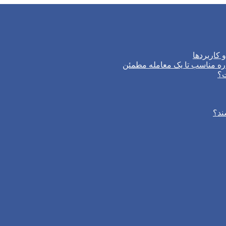
 کاربردها
ره مناسب تا یک معامله مطمئن
ت؟
ند؟