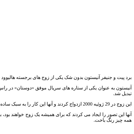
برد پیت و جنیفر آنیستون بدون شک یکی از زوج های برجسته هالیوود در اوایل دهه 2000 بودند. زوجی که برد پیت و جنیفر آنیستون تشکیل دادند مان
آنیستون به‌ عنوان یکی از ستاره‌ های سریال موفق «دوستان» در راس 
تبدیل شد.
این زوج در 29 ژوئیه 2000 ازدواج کردند و آنها این کار را به سبک ساده انجام دادند، مراسمی که به سختی عکسی از آن به رسانه ها رسید.
همه چیز رنگ باخت.