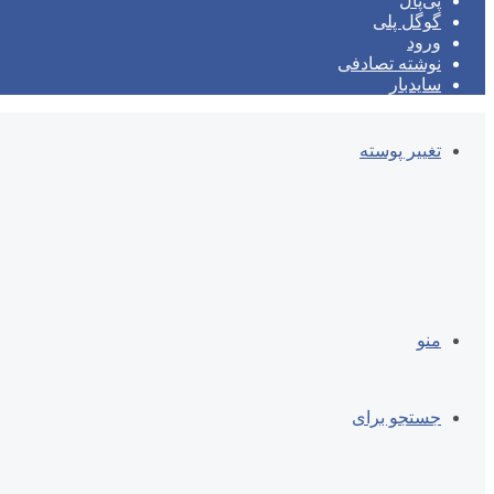
پی‌پال
گوگل پلی
ورود
نوشته تصادفی
سایدبار
تغییر پوسته
منو
جستجو برای