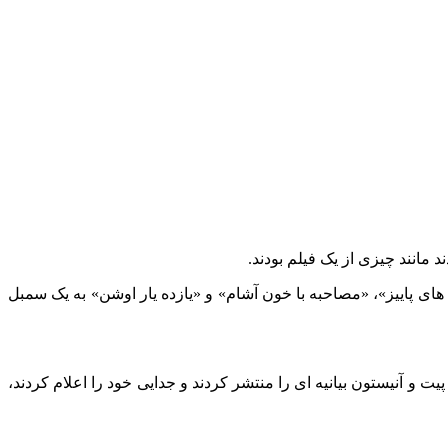
ای پاییز»، «مصاحبه با خون‌ آشام» و «یازده یار اوشن» به یک سمبل
دند که برای همیشه یک زوج خواهند بود، با این حال، تمام زرق و برق ها طلا نیست و در 7 ژانویه 2005، زمانی که پیت و آنیستون بیانیه ای را منتشر کردند و جدایی خود را اعلام کردند،