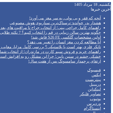
یکشنبه, 18 مرداد 1405
آخرین خبرها
آنچه که فقر و بی‌ پولی، به سر مغز می‌ آورد!
هشدار پدر خوانده: ترسناک‌ترین سناریوی هوش مصنوعی
راهنمای کامل جراحی بینی؛ از انتخاب جراح تا مراقبت های بعد 
چگونه بهترین سالن زیبایی در قم را انتخاب کنیم؟ 7 نکته طلایی قبل از رزرو وقت
اولین مشخصات گلکسی S26 FE فاش شد!
آیا مطالعه کردن مغز انسان را تغییر می‌ دهد؟
تانکر فلزی بهتر است یا پلاستیکی؟ بررسی کامل مزایا، معایب و
راهنمای خرید و فروش سیم کارت در مازندران؛ از انتخاب شما
خشکی چشم در سنین پایین؛ چرا این مشکل رو به افزایش اس
ارتقای پرچمدار سامسونگ پس از هفت سال!
فیسبوک
ایکس
پینتریست
دریبببل
لینکداین
تصاویر فلیکر
یوتیوب
وردپرس
اینستاگرام