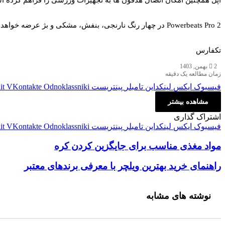
Powerbeats Pro 2 در چهار رنگ نارنجی، بنفش، مشکی و بژ عرضه خواهد شد. قیمت این محصول هنوز اعلام نشده است.
تکفارس
2 بهمن, 1403
زمان مطالعه یک دقیقه
فیسبوک
ایکس
لینکداین
تامبلر
پینتریست
Odnoklassniki
VKontakte
it
مشاهده بیشتر
اشتراک گذاری
فیسبوک
ایکس
لینکداین
تامبلر
پینتریست
Odnoklassniki
VKontakte
it
مواد مغذی مناسب برای جایگزین کردن کره
مواد مغذی مناسب برای جایگزین کردن کره
راهنمای خرید بهترین ویلچر با معرفی برندهای معتبر
راهنمای خرید بهترین ویلچر با معرفی برندهای معتبر
نوشته های مشابه