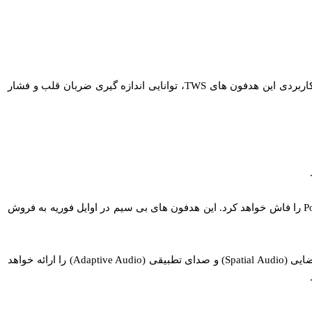
رسانه‌ ها گزارش داده‌ اند که مدل جدید هدفون‌ های بی‌ سیم Powerbeats Pro 2 اپل در سال ۲۰۲۵ به بازار عرضه خواهد شد. یکی از قابلیت‌ های کاربردی این هدفون‌ های TWS، توانایی اندازه‌ گیری ضربان قلب و فشار
گورمن می‌ گوید اپل به‌ زودی، احتمالاً در هفته آینده، رویدادی خصوصی برای خبرنگاران برگزار می‌ کند که در آن جزئیات مربوط به Powerbeats Pro 2 را فاش خواهد کرد. این هدفون‌ های بی‌ سیم در اوایل فوریه به فروش
گورمن اشاره می‌ کند که Powerbeats Pro 2 از نظر ظاهری تفاوتی با نسخه قبلی نخواهد داشت اما قابلیت‌ های حذف نویز فعال (ANC)، صدای فضایی (Spatial Audio) و صدای تطبیقی (Adaptive Audio) را ارائه خواهد