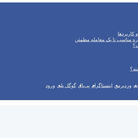
 کاربردها
ره مناسب تا یک معامله مطمئن
ت؟
ند؟
وب
وردپرس
اینستاگرام
پی‌پال
گوگل پلی
ورود