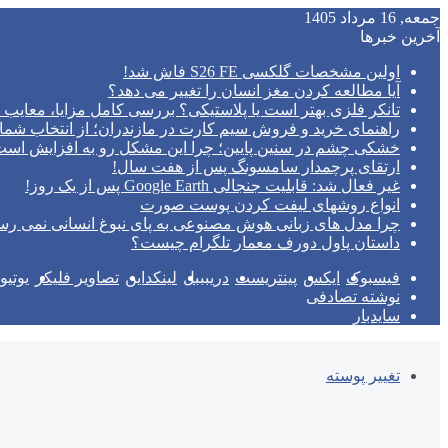
جمعه, 16 مرداد 1405
آخرین خبرها
اولین مشخصات گلکسی S26 FE فاش شد!
آیا مطالعه کردن مغز انسان را تغییر می‌ دهد؟
تانکر فلزی بهتر است یا پلاستیکی؟ بررسی کامل مزایا، معایب و
راهنمای خرید و فروش سیم کارت در مازندران؛ از انتخاب شما
خشکی چشم در سنین پایین؛ چرا این مشکل رو به افزایش اس
ارتقای پرچمدار سامسونگ پس از هفت سال!
غیر فعال شد: قابلیت جنجالی Google Earth پس از یک روز!
انواع روشهای لیفت کردن پوست صورت
چرا مدل‌ های زبانی هوش مصنوعی به پای نبوغ انسانی نمی‌ رس
داستان پاول دورف معمار تلگرام چیست؟
فیسبوک
ایکس
پینتریست
دریبببل
لینکداین
تصاویر فلیکر
یوتی
نوشته تصادفی
سایدبار
تغییر پوسته