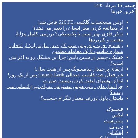
جمعه, 16 مرداد 1405
آخرین خبرها
اولین مشخصات گلکسی S26 FE فاش شد!
آیا مطالعه کردن مغز انسان را تغییر می‌ دهد؟
تانکر فلزی بهتر است یا پلاستیکی؟ بررسی کامل مزایا،
معایب و کاربردها
راهنمای خرید و فروش سیم کارت در مازندران؛ از انتخاب
شماره مناسب تا یک معامله مطمئن
خشکی چشم در سنین پایین؛ چرا این مشکل رو به افزایش
است؟
ارتقای پرچمدار سامسونگ پس از هفت سال!
غیر فعال شد: قابلیت جنجالی Google Earth پس از یک روز!
انواع روشهای لیفت کردن پوست صورت
چرا مدل‌ های زبانی هوش مصنوعی به پای نبوغ انسانی نمی‌
رسند؟
داستان پاول دورف معمار تلگرام چیست؟
فیسبوک
ایکس
پینتریست
دریبببل
لینکداین