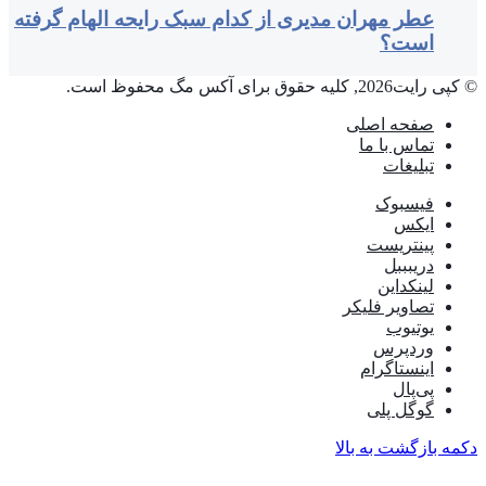
عطر مهران مدیری از کدام سبک رایحه الهام گرفته
است؟
© کپی رایت2026, کلیه حقوق برای آکس مگ محفوظ است.
صفحه اصلی
تماس با ما
تبلیغات
فیسبوک
ایکس
پینتریست
دریبببل
لینکداین
تصاویر فلیکر
یوتیوب
وردپرس
اینستاگرام
پی‌پال
گوگل پلی
دکمه بازگشت به بالا