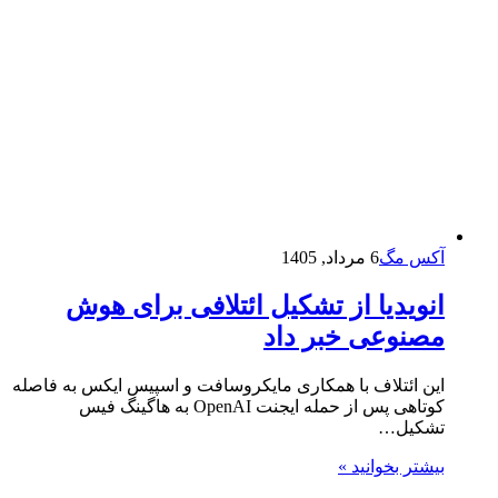
آکس مگ
6 مرداد, 1405
انویدیا از تشکیل ائتلافی برای هوش
مصنوعی خبر داد
این ائتلاف با همکاری مایکروسافت و اسپیس ایکس به فاصله
کوتاهی پس از حمله ایجنت OpenAI به هاگینگ فیس
تشکیل…
بیشتر بخوانید »