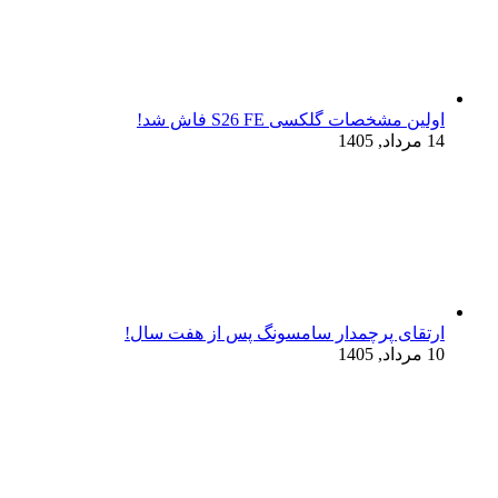
اولین مشخصات گلکسی S26 FE فاش شد!
14 مرداد, 1405
ارتقای پرچمدار سامسونگ پس از هفت سال!
10 مرداد, 1405