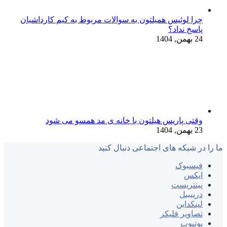
چرا لوئیس همیلتون به سوالات مربوط به کیم کارداشیان
پاسخ نداد؟
24 بهمن, 1404
وقتی پاریس هیلتون با خانه‌ ی مد همسو می شود
23 بهمن, 1404
ما را در شبکه های اجتماعی دنبال کنید
فیسبوک
ایکس
پینتریست
دریبببل
لینکداین
تصاویر فلیکر
یوتیوب