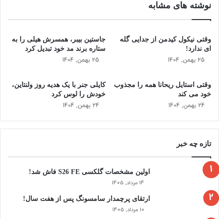
نوشته های مشابه
ی
د
ک
ل
ل
ی
س
م
وقتی نیکول کیدمن از جدایی گله
جاستین بیبر، همسرش هیلی را به
ر
ی
ای ندارد!
ستاره برند مد خود تبدیل کرد
ا
خ
25 بهمن, 1404
25 بهمن, 1404
م
و
ا
ا
وقتی استایل ریحانا همه را مجذوب
کایلی جنر با یک هدیه روز ولنتاین،
ن
ه
خود می‌ کند
خودش را لوس کرد
د
د
24 بهمن, 1404
24 بهمن, 1404
ه
ت
ا
ا
س
ا
ت
ز
تازه چه خبر
د
س
ت
اولین مشخصات گلکسی S26 FE فاش شد!
پ
14 مرداد, 1405
ا
ارتقای پرچمدار سامسونگ پس از هفت سال!
پ
10 مرداد, 1405
ا