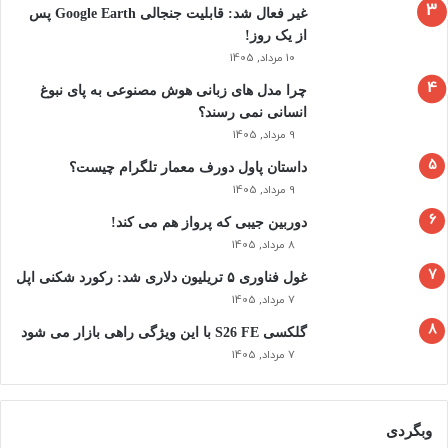
ر
غیر فعال شد: قابلیت جنجالی Google Earth پس
ا
از یک روز!
ت
10 مرداد, 1405
ز
ی
چرا مدل‌ های زبانی هوش مصنوعی به پای نبوغ
ه
انسانی نمی‌ رسند؟
ا
9 مرداد, 1405
پ
داستان پاول دورف معمار تلگرام چیست؟
ن
9 مرداد, 1405
ه
ا
دوربین جیبی که پرواز هم می‌ کند!
ن
8 مرداد, 1405
ش
و
غول فناوری ۵ تریلیون دلاری شد: رکورد شکنی اپل
د
7 مرداد, 1405
گلکسی S26 FE با این ویژگی راهی بازار می شود
7 مرداد, 1405
وبگردی