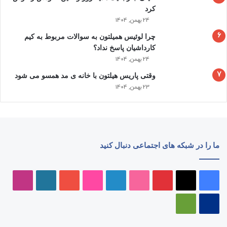
کرد
24 بهمن, 1404
چرا لوئیس همیلتون به سوالات مربوط به کیم
کارداشیان پاسخ نداد؟
24 بهمن, 1404
وقتی پاریس هیلتون با خانه‌ ی مد همسو می شود
23 بهمن, 1404
ما را در شبکه های اجتماعی دنبال کنید
فیسبوک
ایکس
پینتریست
دریبببل
لینکداین
تصاویر
یوتیوب
وردپرس
اینست
فلیکر
پی‌پال
گوگل
پلی