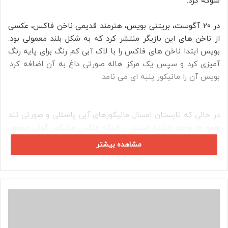
شوکه کرد.
در 20 آگوست، بریتنی بویس، هنرمند قدیمی ناخن فاکس، عکسی
از ناخن‌ های این بازیگر منتشر کرد که به شکل بلند معمولی بود.
بویس ابتدا ناخن های فاکس را با لاک آبی کم رنگ برای پایه رنگ
آمیزی کرد و سپس یک مرکز هاله صورتی داغ به آن اضافه کرد.
بویس آن را مانیکور پنبه‌ ای می‌ نامد.
در حالی که تابستان امسال مانیکورهای آبی پاستلی و صورتی تند
همه جا وجود داشته است، از اینکه فاکس مانیکور گوتی معمول
خود را برای چیزی که همه را به یاد شیرین ترین غذای ممکن دوران
مشاهده بیشتر
کودکی می اندازد، شگفت انگیز است. فاکس امسال با مدل‌ های
مختلف ناخن بازی کرده است، که شامل یک مانیکور کرومی
صورتی تند و ناخن گیلاسی مشکی می‌ شود، اما آنها همیشه یا
حالتی خنثی، تیره داشته‌ اند. با این حال، مانیکور پنبه ای او یکی
ش
از درخشان ترین مانیکور هایی است که امسال پوشیده است.
د
ت
س