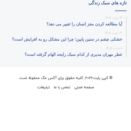
تازه های سبک زندگی
14 مرداد, 1405
آیا مطالعه کردن مغز انسان را تغییر می‌ دهد؟
13 مرداد, 1405
خشکی چشم در سنین پایین؛ چرا این مشکل رو به افزایش است؟
5 مرداد, 1405
عطر مهران مدیری از کدام سبک رایحه الهام گرفته است؟
© کپی رایت2026, کلیه حقوق برای آکس مگ محفوظ است.
صفحه اصلی
تماس با ما
تبلیغات
فیسبوک
ایکس
پینتریست
دریبببل
لینکداین
تصاویر
یوتیوب
وردپر
فلیکر
اینستاگرام
پی‌پال
گوگل