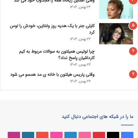
وقتی استایل ریحانا همه را مجذوب خود می‌ کند
24 بهمن, 1404
کایلی جنر با یک هدیه روز ولنتاین، خودش را لوس
کرد
24 بهمن, 1404
چرا لوئیس همیلتون به سوالات مربوط به کیم
کارداشیان پاسخ نداد؟
24 بهمن, 1404
وقتی پاریس هیلتون با خانه‌ ی مد همسو می شود
23 بهمن, 1404
ما را در شبکه های اجتماعی دنبال کنید
فیسبوک
ایکس
پینتریست
دریبببل
لینکداین
تصاویر
یوتیوب
وردپرس
اینست