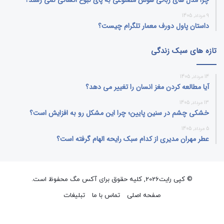
9 مرداد, 1405
داستان پاول دورف معمار تلگرام چیست؟
تازه های سبک زندگی
14 مرداد, 1405
آیا مطالعه کردن مغز انسان را تغییر می‌ دهد؟
13 مرداد, 1405
خشکی چشم در سنین پایین؛ چرا این مشکل رو به افزایش است؟
5 مرداد, 1405
عطر مهران مدیری از کدام سبک رایحه الهام گرفته است؟
© کپی رایت2026, کلیه حقوق برای آکس مگ محفوظ است.
صفحه اصلی
تماس با ما
تبلیغات
فیسبوک
ایکس
پینتریست
دریبببل
لینکداین
تصاویر
یوتیوب
وردپر