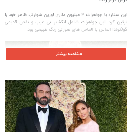
فرش قرمز رفت.
این ستاره با جواهرات 3 میلیون دلاری لورین شوارتز، ظاهر خود را
تزئین کرد. این جواهرات شامل انگشتر بی عیب و نقص قدیمی
گولکوندا الماس با الماس های صورتی رنگ طبیعی بود.
مشاهده بیشتر
ج
ن
ی
ف
ر
ل
و
پ