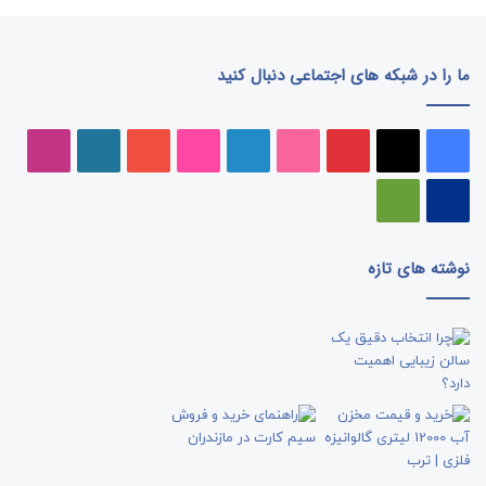
ما را در شبکه های اجتماعی دنبال کنید
فیسبوک
ایکس
پینتریست
دریبببل
لینکداین
تصاویر
یوتیوب
وردپرس
اینست
فلیکر
پی‌پال
گوگل
پلی
نوشته های تازه