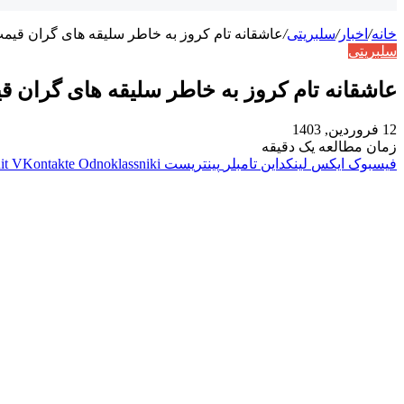
خانه
/
اخبار
/
سلبریتی
/
عاشقانه تام کروز به خاطر سلیقه های گران قیمت
سلبریتی
عاشقانه تام کروز به خاطر سلیقه های گران قی
12 فروردین, 1403
زمان مطالعه یک دقیقه
فیسبوک
ایکس
لینکداین
تامبلر
پینتریست
Odnoklassniki
VKontakte
it