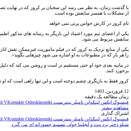
با گذشت زمان، به نظر می رسد این سخنان بر کروز که در نهایت تصم
از مشکلات با همسر سابقش بوده است.
تام کروز در کارش حواس پرتی نمی خواهد
یکی از اعضای تیم مورد اعتماد این بازیگر به رسانه های مذکور اطمی
سابقش مربوط می شود.
یکی از منابع نزدیک به کروز که در فیلم ماموریت غیرممکن نقش اتان ه
را هر بار که در مطبوعات به او اشاره می‌ شود چیزهایی بگوید».
در بیانیه بعدی خود او حتی مستقیم تر است و روشن می کند که دلیل 
برخورد کنند.
کروز فقط به بازیگری چشم دوخته است و این تنها راهی است که او توا
12 فروردین, 1403
زمان مطالعه یک دقیقه
فیسبوک
ایکس
لینکداین
تامبلر
پینتریست
Odnoklassniki
VKontakte
it
مشاهده بیشتر
اشتراک گذاری
فیسبوک
ایکس
لینکداین
تامبلر
پینتریست
Odnoklassniki
VKontakte
it
شیلو دختر برد پیت و آنجلینا جولی تصمیم جسورانه ای می گیرد