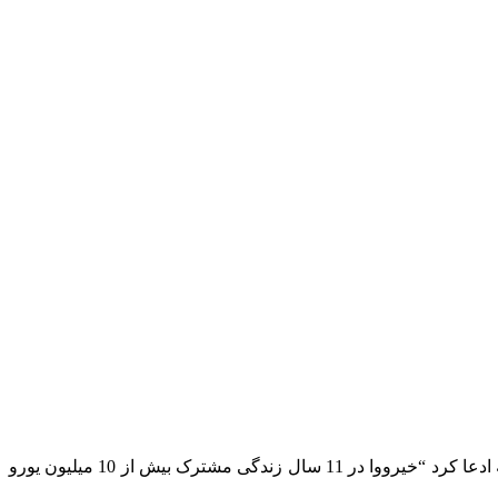
علاوه بر این، او دریغ نکرد که به او توصیه کند “چشم هایش را کاملا باز نگه دارد و همچنین کیف پول خود را”. تسوتکوف تا آنجا پیش رفت که ادعا کرد “خیرووا در 11 سال زندگی مشترک بیش از 10 میلیون یورو