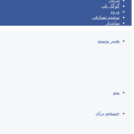
پی‌پال
گوگل پلی
ورود
نوشته تصادفی
سایدبار
تغییر پوسته
منو
جستجو برای