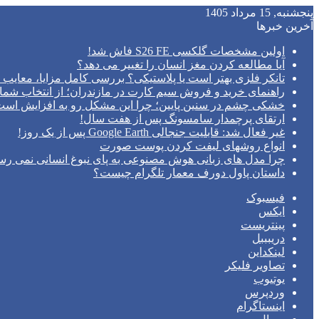
پنجشنبه, 15 مرداد 1405
آخرین خبرها
اولین مشخصات گلکسی S26 FE فاش شد!
آیا مطالعه کردن مغز انسان را تغییر می‌ دهد؟
تانکر فلزی بهتر است یا پلاستیکی؟ بررسی کامل مزایا، معایب و
راهنمای خرید و فروش سیم کارت در مازندران؛ از انتخاب شما
خشکی چشم در سنین پایین؛ چرا این مشکل رو به افزایش اس
ارتقای پرچمدار سامسونگ پس از هفت سال!
غیر فعال شد: قابلیت جنجالی Google Earth پس از یک روز!
انواع روشهای لیفت کردن پوست صورت
چرا مدل‌ های زبانی هوش مصنوعی به پای نبوغ انسانی نمی‌ رس
داستان پاول دورف معمار تلگرام چیست؟
فیسبوک
ایکس
پینتریست
دریبببل
لینکداین
تصاویر فلیکر
یوتیوب
وردپرس
اینستاگرام