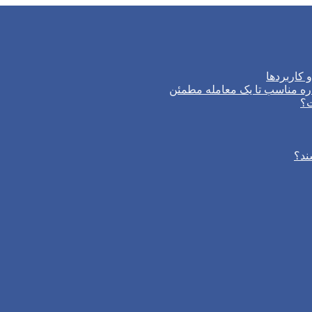
 کاربردها
ره مناسب تا یک معامله مطمئن
ت؟
ند؟