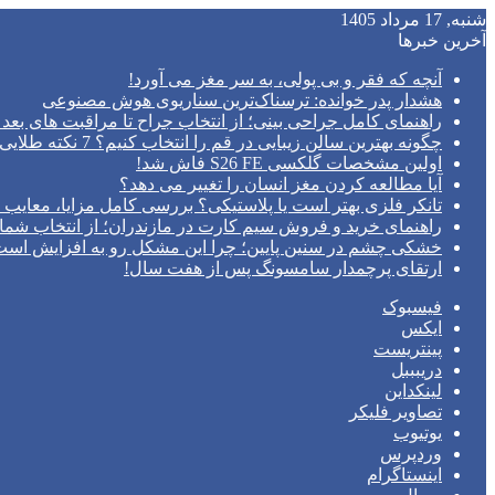
شنبه, 17 مرداد 1405
آخرین خبرها
آنچه که فقر و بی‌ پولی، به سر مغز می‌ آورد!
هشدار پدر خوانده: ترسناک‌ترین سناریوی هوش مصنوعی
راهنمای کامل جراحی بینی؛ از انتخاب جراح تا مراقبت های بعد 
چگونه بهترین سالن زیبایی در قم را انتخاب کنیم؟ 7 نکته طلایی قبل از رزرو وقت
اولین مشخصات گلکسی S26 FE فاش شد!
آیا مطالعه کردن مغز انسان را تغییر می‌ دهد؟
تانکر فلزی بهتر است یا پلاستیکی؟ بررسی کامل مزایا، معایب و
راهنمای خرید و فروش سیم کارت در مازندران؛ از انتخاب شما
خشکی چشم در سنین پایین؛ چرا این مشکل رو به افزایش اس
ارتقای پرچمدار سامسونگ پس از هفت سال!
فیسبوک
ایکس
پینتریست
دریبببل
لینکداین
تصاویر فلیکر
یوتیوب
وردپرس
اینستاگرام