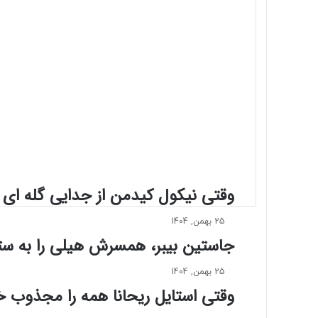
ب
ی
k
ه
i
ل
ت
ی
م
و
ت
ی
ش
ا
ل
ا
م
وقتی نیکول کیدمن از جدایی گله ای ن
ی
د
25 بهمن, 1404
ر
جاستین بیبر، همسرش هیلی را به ستا
م
ر
25 بهمن, 1404
ا
وقتی استایل ریحانا همه را مجذوب خ
س
م