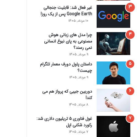
غیر فعال شد: قابلیت جنجالی
Google Earth پس از یک روز!
10 مرداد, 1405
چرا مدل‌ های زبانی هوش
مصنوعی به پای نبوغ انسانی
نمی‌ رسند؟
9 مرداد, 1405
داستان پاول دورف معمار تلگرام
چیست؟
9 مرداد, 1405
دوربین جیبی که پرواز هم می‌
کند!
8 مرداد, 1405
غول فناوری ۵ تریلیون دلاری شد:
رکورد شکنی اپل
7 مرداد, 1405