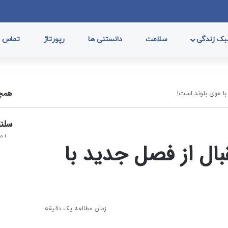
فیسب
ا
ک زندگی
سلامت
دانستنی ها
رپورتاژ
تماس با
همچن
با موی بلوند است!
سلنا گومز 
1 مرداد, 1402
بال از فصل جدید با
زمان مطالعه یک دقیقه