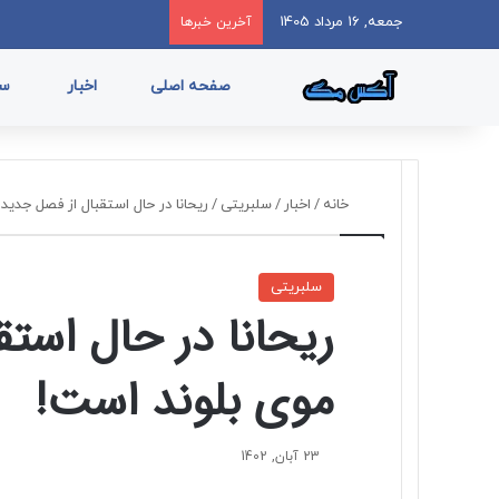
جمعه, 16 مرداد 1405
آخرین خبرها
صفحه اصلی
اخبار
سب
خانه
/
اخبار
/
سلبریتی
/
ریحانا در حال استقبال از فصل جدید 
سلبریتی
ریحانا در حال استق
موی بلوند است!
23 آبان, 1402