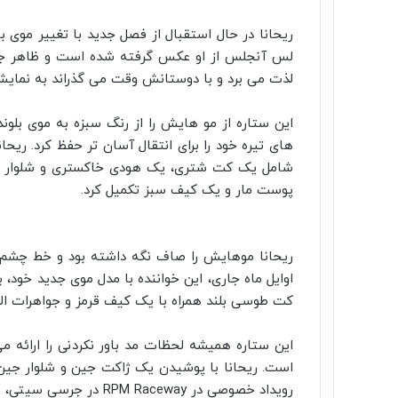
ا
ل
ت
پ
پ
ف
R
V
O
ا
ا
ی
ی
ی
ی
e
K
d
ریحانا در حال استقبال از فصل جدید با تغییر موی ب
ن
ن
ک
م
n
ک
d
o
س
لس آنجلس از او عکس گرفته شده است و ظاهر جدید 
ب
ب
ت
ک
n
d
o
ت
س
i
ل
t
ر
و
د
k
لذت می برد و با دوستانش وقت می گذراند به نمای
ا
l
t
ر
ی
a
ک
ی
k
a
س
این ستاره از مو هایش را از رنگ سبزه به موی بلوند
t
s
ن
ت
های تیره خود را برای انتقال آسان تر حفظ کرد. ر
e
s
شامل یک کت شتری، یک هودی خاکستری و شلوار جین ت
n
i
پوست مار و یک کیف سبز تکمیل کرد.
k
i
ریحانا موهایش را صاف نگه داشته بود و خط چشم تی
اوایل ماه جاری، این خواننده با مدل موی جدید خود، 
کت طوسی بلند همراه با یک کیف قرمز و جواهرات ال
این ستاره همیشه لحظات مد باور نکردنی را ارائه می
رویداد خصوصی در RPM Raceway در جرسی سیتی، نیوجرسی جشن گرفتند.