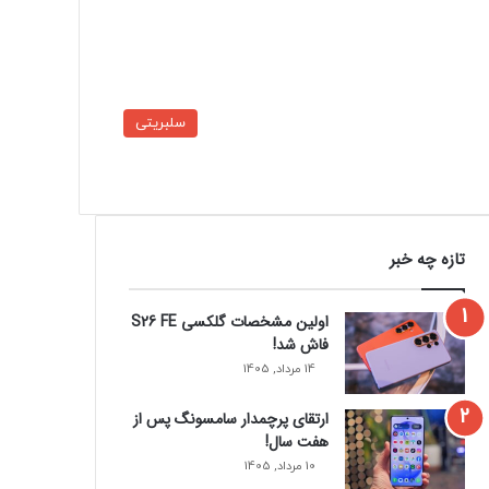
سلبریتی
تازه چه خبر
اولین مشخصات گلکسی S26 FE
فاش شد!
14 مرداد, 1405
ارتقای پرچمدار سامسونگ پس از
هفت سال!
10 مرداد, 1405