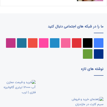
ما را در شبکه های اجتماعی دنبال کنید
فیسبوک
ایکس
پینتریست
دریبببل
لینکداین
تصاویر
یوتیوب
وردپرس
اینست
فلیکر
پی‌پال
گوگل
پلی
نوشته های تازه