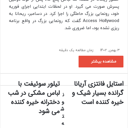
پسرش صورت می گیرد. او در لحظات ابتدایی اجرای فوریه
خود، رونمایی بزرگ حاملگی را اجرا کرد. در دسامبر، ریحانا به
Access Hollywood گفت که رونمایی بزرگ در واقع برنامه
ریزی نشده بود، اما ضروری شد.
3 بهمن, 1402
زمان مطالعه یک دقیقه
مشاهده بیشتر
استایل فانتزی آریانا
تیلور سوئیفت با
ا
ت
س
ی
گرانده بسیار شیک و
لباس مشکی در شب
ن
ت
ل
خیره کننده است
دخترانه خیره کننده
ا
و
و
ی
ر
ش
می شود
ل
س
ت
ف
و
ه
ا
ئ