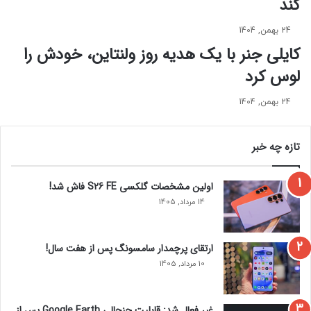
کند
ش
ا
ی
ن
ک
ه
24 بهمن, 1404
و
خ
کایلی جنر با یک هدیه روز ولنتاین، خودش را
خ
ی
لوس کرد
ی
ر
ر
ه
ه
24 بهمن, 1404
ک
ک
ن
ن
ن
تازه چه خبر
ن
د
د
ه
ه
م
اولین مشخصات گلکسی S26 FE فاش شد!
ا
ی
14 مرداد, 1405
س
ش
ت
و
د
ارتقای پرچمدار سامسونگ پس از هفت سال!
10 مرداد, 1405
غیر فعال شد: قابلیت جنجالی Google Earth پس از