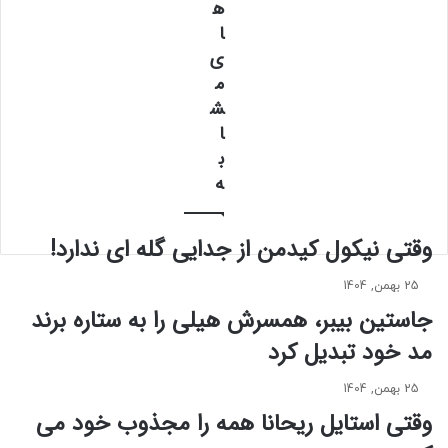
ه
ن
ی
ت
ا
ف
ز
ت
ی
ی
ب
م
آ
ا
ش
ر
ل
ا
ی
ب
ب
ا
ا
ن
س
ه
ا
م
گ
ش
ر
ک
وقتی نیکول کیدمن از جدایی گله ای ندارد!
ا
ی
ن
د
25 بهمن, 1404
د
ر
جاستین بیبر، همسرش هیلی را به ستاره برند
ه
ش
ب
مد خود تبدیل کرد
ب
س
د
ی
خ
25 بهمن, 1404
ا
ت
وقتی استایل ریحانا همه را مجذوب خود می‌
ر
ر