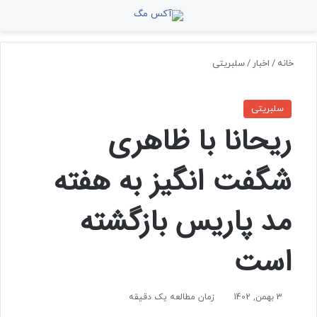
منو
جستجو برای
تغ
خانه
/
اخبار
/
سلبریتی
سلبریتی
ریحانا با ظاهری
شگفت انگیز به هفته
مد پاریس بازگشته
است
3 بهمن, 1402
زمان مطالعه یک دقیقه