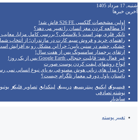
شنبه, 17 مرداد 1405
آخرین خبرها
اولین مشخصات گلکسی S26 FE فاش شد!
آیا مطالعه کردن مغز انسان را تغییر می‌ دهد؟
تانکر فلزی بهتر است یا پلاستیکی؟ بررسی کامل مزایا، معایب و
راهنمای خرید و فروش سیم کارت در مازندران؛ از انتخاب شما
خشکی چشم در سنین پایین؛ چرا این مشکل رو به افزایش اس
ارتقای پرچمدار سامسونگ پس از هفت سال!
غیر فعال شد: قابلیت جنجالی Google Earth پس از یک روز!
انواع روشهای لیفت کردن پوست صورت
چرا مدل‌ های زبانی هوش مصنوعی به پای نبوغ انسانی نمی‌ رس
داستان پاول دورف معمار تلگرام چیست؟
فیسبوک
ایکس
پینتریست
دریبببل
لینکداین
تصاویر فلیکر
یوتی
نوشته تصادفی
سایدبار
تغییر پوسته