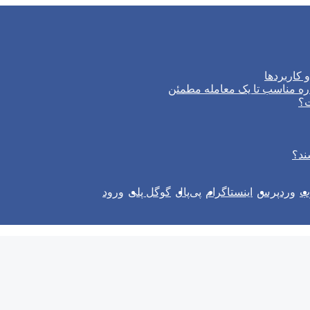
 کاربردها
ره مناسب تا یک معامله مطمئن
ت؟
ند؟
وب
وردپرس
اینستاگرام
پی‌پال
گوگل پلی
ورود