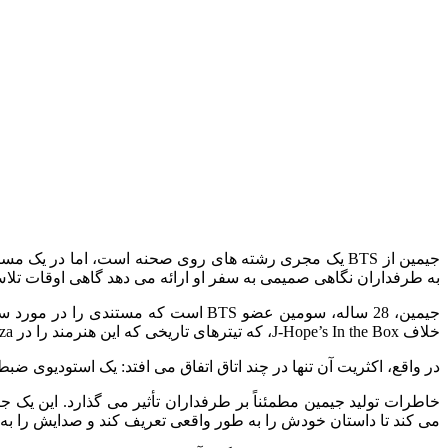
جیمین از BTS یک مجری رشته های روی صحنه است، اما در ی
به طرفداران نگاهی صمیمی به سفر او ارائه می دهد گاهی اوقات تلاش
جیمین، 28 ساله، سومین عضو BTS است 
خلاف J-Hope’s In the Box، که تیترهای تاریخی که این هنرمند را در Lollapalooza در شیکاگو در سال 2022 به نمایش گذاشت، دفتر خاطرات جیمین در مقیاس قابل توجهی صمیمی است.
در واقع، اکثریت آن تنها در چند اتاق اتفاق می‌ افتد: یک استودیوی ضبط دنج در مقر کمپانی 
خاطرات تولید جیمین مطمئناً بر طرفداران تأثیر می گذارد. این یک 
می‌ کند تا داستان خودش را به طور واقعی تعریف کند و صدایش را به عن