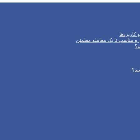
 کاربردها
ره مناسب تا یک معامله مطمئن
ت؟
ند؟