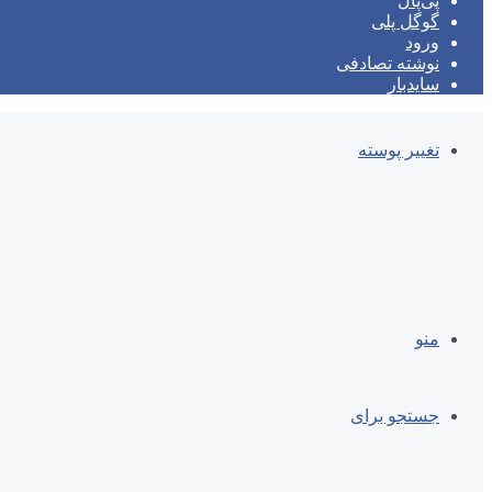
پی‌پال
گوگل پلی
ورود
نوشته تصادفی
سایدبار
تغییر پوسته
منو
جستجو برای