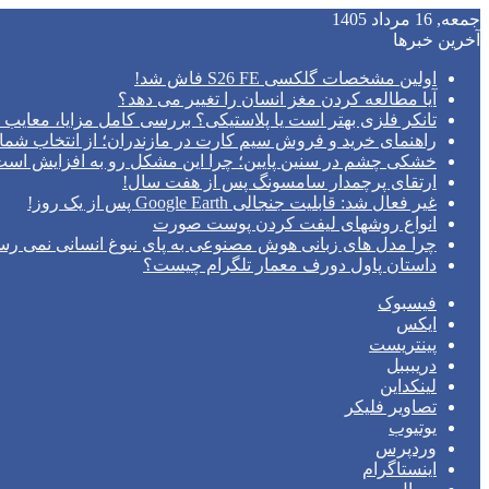
جمعه, 16 مرداد 1405
آخرین خبرها
اولین مشخصات گلکسی S26 FE فاش شد!
آیا مطالعه کردن مغز انسان را تغییر می‌ دهد؟
تانکر فلزی بهتر است یا پلاستیکی؟ بررسی کامل مزایا، معایب و
راهنمای خرید و فروش سیم کارت در مازندران؛ از انتخاب شما
خشکی چشم در سنین پایین؛ چرا این مشکل رو به افزایش اس
ارتقای پرچمدار سامسونگ پس از هفت سال!
غیر فعال شد: قابلیت جنجالی Google Earth پس از یک روز!
انواع روشهای لیفت کردن پوست صورت
چرا مدل‌ های زبانی هوش مصنوعی به پای نبوغ انسانی نمی‌ رس
داستان پاول دورف معمار تلگرام چیست؟
فیسبوک
ایکس
پینتریست
دریبببل
لینکداین
تصاویر فلیکر
یوتیوب
وردپرس
اینستاگرام