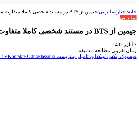
خانه
/
اخبار
/
سلبریتی
/
جیمین از BTS در مستند شخصی کاملا متفاوت می درخشد
سلبریتی
جیمین از BTS در مستند شخصی کاملا متفاوت می درخشد
3 آبان, 1402
زمان تقریبی مطالعه 2 دقیقه
فیسبوک
ایکس
لینکداین
تامبلر
پینتریست
Odnoklassniki
VKontakte
it