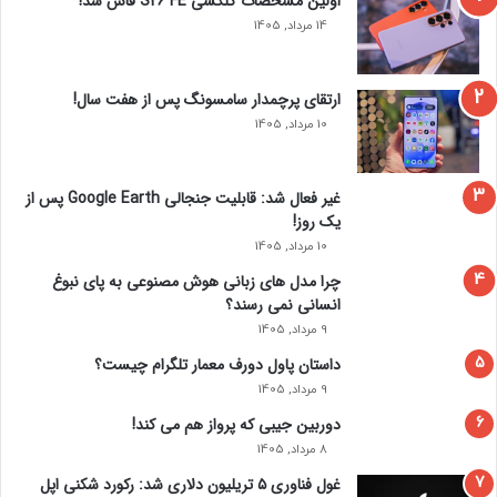
اولین مشخصات گلکسی S26 FE فاش شد!
د
14 مرداد, 1405
ارتقای پرچمدار سامسونگ پس از هفت سال!
10 مرداد, 1405
در تیزر این من هستم. لوپز که در ماه گذشته رونمایی شد، در حال
بازبینی یک نامه قدیمی قبل از انداختن آن در شومینه است.
غیر فعال شد: قابلیت جنجالی Google Earth پس از
ستاره این کلیپ را روایت می‌ کند که شامل این جمله است:
یک روز!
«وقتی دختر بچه بودم، وقتی یکی از من پرسید وقتی بزرگ شدم
10 مرداد, 1405
می‌ خواهم چه کاره شوم، پاسخ من همیشه عاشقانه بود.» انتشار
چرا مدل‌ های زبانی هوش مصنوعی به پای نبوغ
این آلبوم پس از ازدواج او در جولای 2022 با بن افلک، که آلبوم
انسانی نمی‌ رسند؟
قبلی به او تقدیم شده بود، انجام شد.
9 مرداد, 1405
داستان پاول دورف معمار تلگرام چیست؟
9 مرداد, 1405
دوربین جیبی که پرواز هم می‌ کند!
8 مرداد, 1405
غول فناوری ۵ تریلیون دلاری شد: رکورد شکنی اپل