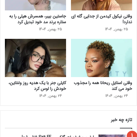
ر
ش
ش
ک
وقتی نیکول کیدمن از جدایی گله ای
جاستین بیبر، همسرش هیلی را به
د
ی
ندارد!
ستاره برند مد خود تبدیل کرد
ن
ش
25 بهمن, 1404
25 بهمن, 1404
د
گ
ر
ف
ه
ت
ن
ا
ر
ن
ا
گ
س
ی
ت
ز
وقتی استایل ریحانا همه را مجذوب
کایلی جنر با یک هدیه روز ولنتاین،
ب
خود می‌ کند
خودش را لوس کرد
ه
ن
24 بهمن, 1404
24 بهمن, 1404
ظ
ر
م
تازه چه خبر
ی
ر
س