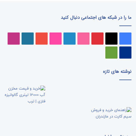
ما را در شبکه های اجتماعی دنبال کنید
فیسبوک
ایکس
پینتریست
دریبببل
لینکداین
تصاویر
یوتیوب
وردپرس
اینست
فلیکر
پی‌پال
گوگل
پلی
نوشته های تازه