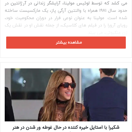
می کشد که توسط لوئیس مولینا، آرایشگر زندانی در آرژانتین در
حدود سال 1981 همراه با والنتین آرگی پاز، یک مارکسیست ساخته
شده است. مولینا به عنوان نوعی فرار در دوران محکومیت خود،
رویای آرورا را در فیلم های کلاسیک، از جمله نقش او در نقش یک
زن عنکبوتی، می بیند.
مشاهده بیشتر
ش
ک
ی
ر
ا
ب
ا
ا
س
شکیرا با استایل خیره کننده در حال غوطه ور شدن در هنر
ت