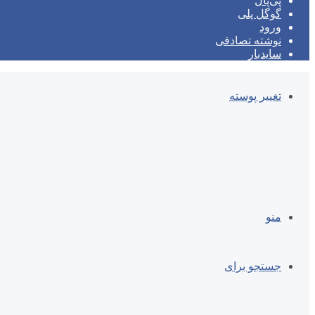
پی‌پال
گوگل پلی
ورود
نوشته تصادفی
سایدبار
تغییر پوسته
منو
جستجو برای