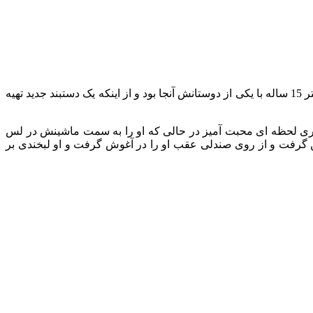
این زوج در ملاقات شیرین خود تنها نبودند و دختر جیلو، اِمه مونیز، که او با مارک آنتونی شریک است را برای تفریح ​​همراه آورده بودند. این دختر 15 ساله با یکی از دوستانش آنجا بود و از اینکه یک دستبند جدید تهیه
ری لحظه ای محبت آمیز در حالی که او را به سمت ماشینش در لس
 گرفت و از روی صندلی عقب او را در آغوش گرفت و او لبخندی بر