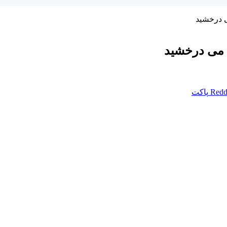
 درخشید
 می درخشید
Redd
پاکت