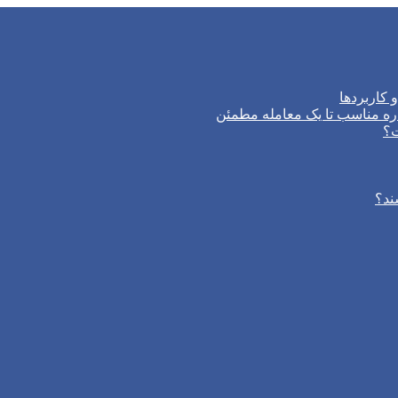
 کاربردها
ره مناسب تا یک معامله مطمئن
ت؟
ند؟