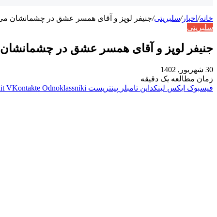
خانه
/
اخبار
/
سلبریتی
/
جنیفر لوپز و آقای همسر عشق در چشمانشان می
سلبریتی
جنیفر لوپز و آقای همسر عشق در چشمانشان
30 شهریور, 1402
زمان مطالعه یک دقیقه
فیسبوک
ایکس
لینکداین
تامبلر
پینتریست
Odnoklassniki
VKontakte
it