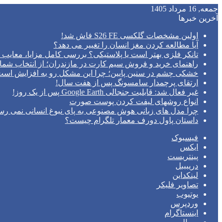
جمعه, 16 مرداد 1405
آخرین خبرها
اولین مشخصات گلکسی S26 FE فاش شد!
آیا مطالعه کردن مغز انسان را تغییر می‌ دهد؟
تانکر فلزی بهتر است یا پلاستیکی؟ بررسی کامل مزایا، معایب و
راهنمای خرید و فروش سیم کارت در مازندران؛ از انتخاب شما
خشکی چشم در سنین پایین؛ چرا این مشکل رو به افزایش اس
ارتقای پرچمدار سامسونگ پس از هفت سال!
غیر فعال شد: قابلیت جنجالی Google Earth پس از یک روز!
انواع روشهای لیفت کردن پوست صورت
چرا مدل‌ های زبانی هوش مصنوعی به پای نبوغ انسانی نمی‌ رس
داستان پاول دورف معمار تلگرام چیست؟
فیسبوک
ایکس
پینتریست
دریبببل
لینکداین
تصاویر فلیکر
یوتیوب
وردپرس
اینستاگرام