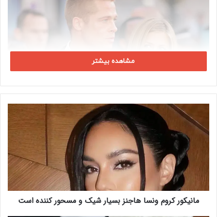
مشاهده بیشتر
م
ا
ن
ی
ک
و
ر
ک
ر
مانیکور کروم ونسا هاجنز بسیار شیک و مسحور کننده است
و
م