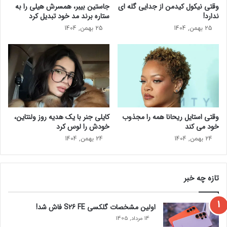
ک
وقتی نیکول کیدمن از جدایی گله ای
جاستین بیبر، همسرش هیلی را به
ر
و
ندارد!
ستاره برند مد خود تبدیل کرد
ک
خ
25 بهمن, 1404
25 بهمن, 1404
ن
ی
ن
ر
د
ه
ه
ک
ا
ن
س
ن
ت
د
ه
وقتی استایل ریحانا همه را مجذوب
کایلی جنر با یک هدیه روز ولنتاین،
1
خود می‌ کند
خودش را لوس کرد
4
0
24 بهمن, 1404
24 بهمن, 1404
علیرغم اینکه ازدواج براد و جنیفر مانند خاویار دوام نیاورد، آنها
2
امروز با هم دوست هستند. آنها در مراسم SAG 2020 دوباره متحد
شدند. جنیفر و برد در سپتامبر 2020 برای جمع آوری پول برای
تازه چه خبر
سازمان غیر انتفاعی شان پن در کنار هم ظاهر شدند.
جنیفر آنیستون در برنامه SiriusXM در The Howard Stern Show
اولین مشخصات گلکسی S26 FE فاش شد!
گفت: “من و برد با هم دوست هستیم.” او ادامه داد: «و ما با هم
14 مرداد, 1405