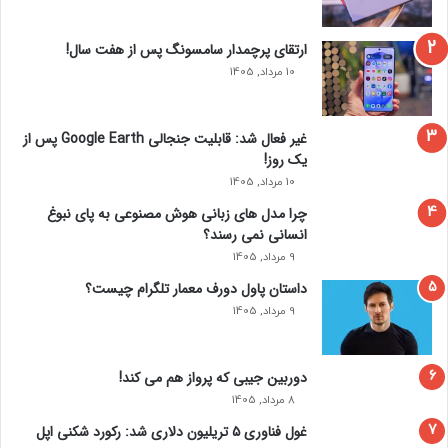
صحبت می‌ کنیم و اصلاً هیچ چیز عجیبی وجود ندارد، به جز همه
کسانی که احتمالاً آن را تماشا کرده‌ اند و می‌ خواستند وجود
ارتقای پرچمدار سامسونگ پس از هفت سال!
داشته باشند، یا تصور می‌ کردند وجود دارد.”
10 مرداد, 1405
غیر فعال شد: قابلیت جنجالی Google Earth پس از
یک روز!
10 مرداد, 1405
چرا مدل‌ های زبانی هوش مصنوعی به پای نبوغ
انسانی نمی‌ رسند؟
9 مرداد, 1405
داستان پاول دورف معمار تلگرام چیست؟
9 مرداد, 1405
دوربین جیبی که پرواز هم می‌ کند!
8 مرداد, 1405
غول فناوری ۵ تریلیون دلاری شد: رکورد شکنی اپل