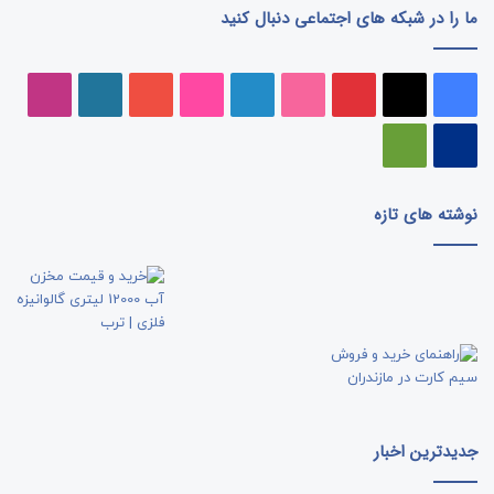
ما را در شبکه های اجتماعی دنبال کنید
فیسبوک
ایکس
پینتریست
دریبببل
لینکداین
تصاویر
یوتیوب
وردپرس
اینست
فلیکر
پی‌پال
گوگل
پلی
نوشته های تازه
جدیدترین اخبار