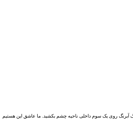
رنگ آبرنگ روی یک سوم داخلی ناحیه چشم بکشید. ما عاشق این هستیم