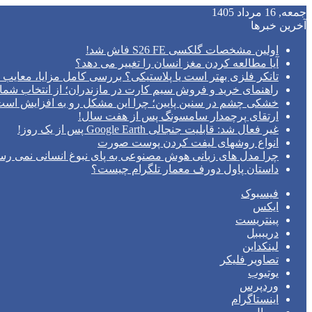
جمعه, 16 مرداد 1405
آخرین خبرها
اولین مشخصات گلکسی S26 FE فاش شد!
آیا مطالعه کردن مغز انسان را تغییر می‌ دهد؟
تانکر فلزی بهتر است یا پلاستیکی؟ بررسی کامل مزایا، معایب و
راهنمای خرید و فروش سیم کارت در مازندران؛ از انتخاب شما
خشکی چشم در سنین پایین؛ چرا این مشکل رو به افزایش اس
ارتقای پرچمدار سامسونگ پس از هفت سال!
غیر فعال شد: قابلیت جنجالی Google Earth پس از یک روز!
انواع روشهای لیفت کردن پوست صورت
چرا مدل‌ های زبانی هوش مصنوعی به پای نبوغ انسانی نمی‌ رس
داستان پاول دورف معمار تلگرام چیست؟
فیسبوک
ایکس
پینتریست
دریبببل
لینکداین
تصاویر فلیکر
یوتیوب
وردپرس
اینستاگرام