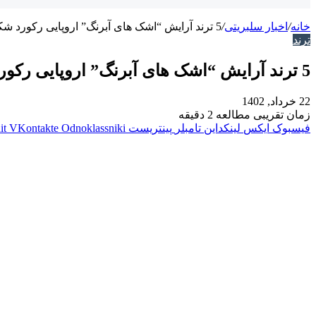
خانه
/
اخبار سلبریتی
/
5 ترند آرایش “اشک های آبرنگ” اروپایی رکورد شکست
ترند
5 ترند آرایش “اشک های آبرنگ” اروپایی رکورد شکست
22 خرداد, 1402
زمان تقریبی مطالعه 2 دقیقه
فیسبوک
ایکس
لینکداین
تامبلر
پینتریست
Odnoklassniki
VKontakte
it