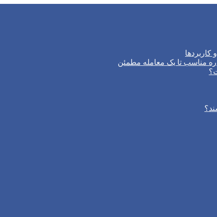
 کاربردها
ره مناسب تا یک معامله مطمئن
ت؟
ند؟