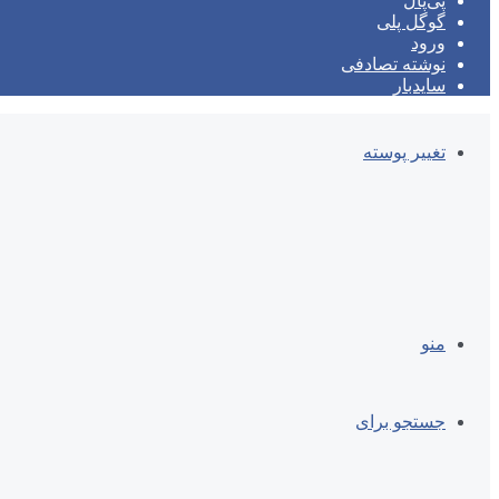
پی‌پال
گوگل پلی
ورود
نوشته تصادفی
سایدبار
تغییر پوسته
منو
جستجو برای