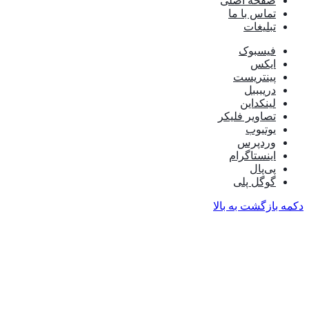
صفحه اصلی
تماس با ما
تبلیغات
فیسبوک
ایکس
پینتریست
دریبببل
لینکداین
تصاویر فلیکر
یوتیوب
وردپرس
اینستاگرام
پی‌پال
گوگل پلی
دکمه بازگشت به بالا