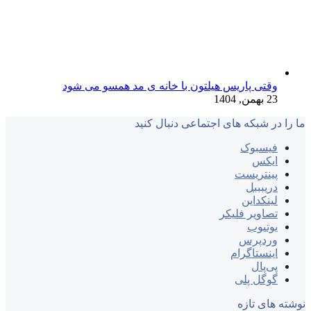
وقتی پاریس هیلتون با خانه‌ ی مد همسو می شود
23 بهمن, 1404
ما را در شبکه های اجتماعی دنبال کنید
فیسبوک
ایکس
پینتریست
دریبببل
لینکداین
تصاویر فلیکر
یوتیوب
وردپرس
اینستاگرام
پی‌پال
گوگل پلی
نوشته های تازه