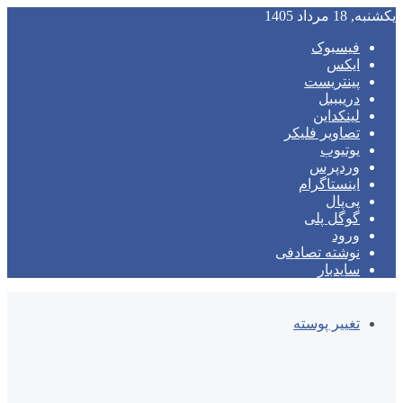
یکشنبه, 18 مرداد 1405
فیسبوک
ایکس
پینتریست
دریبببل
لینکداین
تصاویر فلیکر
یوتیوب
وردپرس
اینستاگرام
پی‌پال
گوگل پلی
ورود
نوشته تصادفی
سایدبار
تغییر پوسته