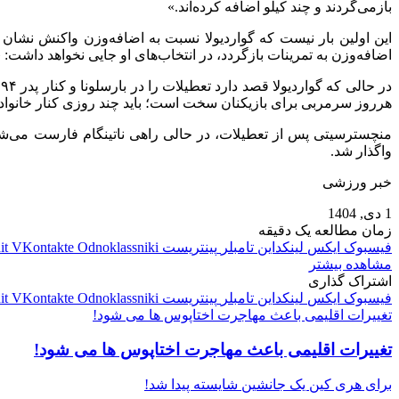
بازمی‌گردند و چند کیلو اضافه کرده‌اند.»
این اولین بار نیست که گواردیولا نسبت به اضافه‌وزن واکنش نشان م
اضافه‌وزن به تمرینات بازگردد، در انتخاب‌های او جایی نخواهد داشت: «ا
د
هرروز سرمربی برای بازیکنان سخت است؛ باید چند روزی کنار خانواده 
منچسترسیتی پس از تعطیلات، در حالی راهی ناتینگام فارست می‌شود 
واگذار شد.
خبر ورزشی
1 دی, 1404
زمان مطالعه یک دقیقه
فیسبوک
ایکس
لینکداین
تامبلر
پینتریست
Odnoklassniki
VKontakte
it
مشاهده بیشتر
اشتراک گذاری
فیسبوک
ایکس
لینکداین
تامبلر
پینتریست
Odnoklassniki
VKontakte
it
تغییرات اقلیمی باعث مهاجرت اختاپوس‌ ها می شود!
تغییرات اقلیمی باعث مهاجرت اختاپوس‌ ها می شود!
برای هری کین یک جانشین شایسته پیدا شد!