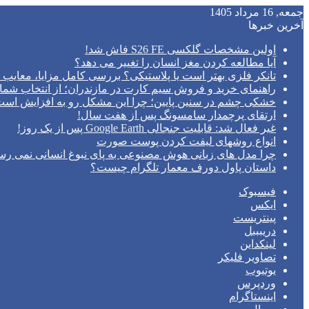
جمعه, 16 مرداد 1405
آخرین خبرها
اولین مشخصات گلکسی S26 FE فاش شد!
آیا مطالعه کردن مغز انسان را تغییر می‌ دهد؟
تانکر فلزی بهتر است یا پلاستیکی؟ بررسی کامل مزایا، معایب و
راهنمای خرید و فروش سیم کارت در مازندران؛ از انتخاب شما
خشکی چشم در سنین پایین؛ چرا این مشکل رو به افزایش اس
ارتقای پرچمدار سامسونگ پس از هفت سال!
غیر فعال شد: قابلیت جنجالی Google Earth پس از یک روز!
انواع روشهای لیفت کردن پوست صورت
چرا مدل‌ های زبانی هوش مصنوعی به پای نبوغ انسانی نمی‌ رس
داستان پاول دورف معمار تلگرام چیست؟
فیسبوک
ایکس
پینتریست
دریبببل
لینکداین
تصاویر فلیکر
یوتیوب
وردپرس
اینستاگرام