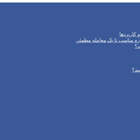
 کاربردها
ره مناسب تا یک معامله مطمئن
ت؟
ند؟