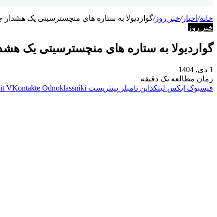
خانه
/
اخبار
/
خبر روز
/
گواردیولا به ستاره‌ های منچسترسیتی یک هشدار ج
خبر روز
گواردیولا به ستاره‌ های منچسترسیتی یک هشد
1 دی, 1404
زمان مطالعه یک دقیقه
فیسبوک
ایکس
لینکداین
تامبلر
پینتریست
Odnoklassniki
VKontakte
it