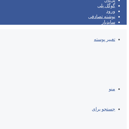
پی‌پال
گوگل پلی
ورود
نوشته تصادفی
سایدبار
تغییر پوسته
منو
جستجو برای