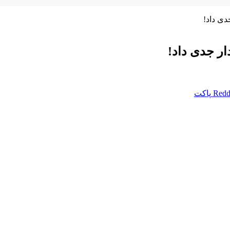
دی داد!
ار جدی داد!
Redd
پاکت