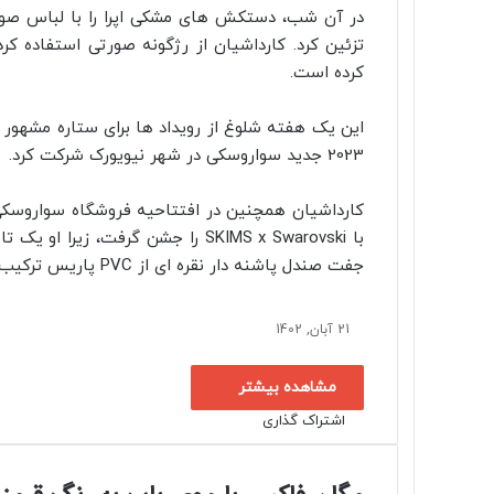
در آن شب، دستکش های مشکی اپرا را با لباس صورت
تزئین کرد. کارداشیان از رژگونه صورتی استفاده 
کرده است.
2023 جدید سواروسکی در شهر نیویورک شرکت کرد.
کارداشیان همچنین در افتتاحیه فروشگاه سواروسکی
با SKIMS x Swarovski را جشن گرفت،
جفت صندل پاشنه دار نقره ای از PVC پاریس ترکیب کرد.
21 آبان, 1402
ا
ل
ت
پ
پ
ف
R
V
O
ا
ا
ی
ی
ی
ی
e
K
d
مشاهده بیشتر
ن
ن
ک
م
n
ک
d
o
س
اشتراک گذاری
ا
ا
ل
ت
پ
پ
ف
R
V
چ
O
ب
ب
ت
ک
n
d
o
ت
س
ا
ا
ا
ی
ی
ی
ی
e
K
d
ش
i
ل
t
ر
و
د
k
ن
ن
ت
ک
م
n
ک
d
o
س
پ
ا
l
t
ر
ی
a
ک
م
ب
ب
ر
ت
ک
n
d
o
ت
س