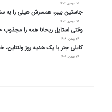
ر
25 بهمن, 1404
م
جاستین بیبر، همسرش هیلی را به ستا
ز
آ
25 بهمن, 1404
ت
وقتی استایل ریحانا همه را مجذوب خ
ش
ی
ن
24 بهمن, 1404
ظ
کایلی جنر با یک هدیه روز ولنتاین، 
ا
ه
24 بهمن, 1404
ر
م
ی
ش
و
د