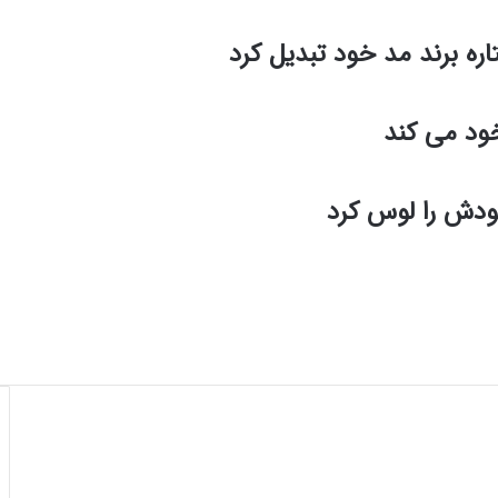
د
ن
ره برند مد خود تبدیل کرد
م
ا
ی
ود می‌ کند
ی
م
ی
ک
خودش را لوس کرد
ن
د
+
ع
ک
س