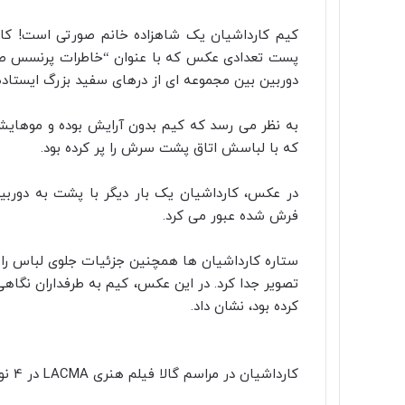
ا
ل
ت
پ
پ
ف
R
V
O
ا
ا
ی
ی
ی
ی
e
K
d
کیم کارداشیان یک شاهزاده خانم صورتی است! کارد
ن
ن
ک
م
n
ک
d
o
س
پست تعدادی عکس که با عنوان “خاطرات پرنسس صور
ب
ب
ت
ک
n
d
o
ت
س
i
ل
t
ر
و
د
k
دوربین بین مجموعه ای از درهای سفید بزرگ ایستاده 
ا
l
t
ر
ی
a
ک
ی
k
a
س
به نظر می رسد که کیم بدون آرایش بوده و موهایش 
t
s
ن
ت
که با لباسش اتاق پشت سرش را پر کرده بود.
e
s
n
i
در عکس، کارداشیان یک بار دیگر با پشت به دوربین
k
فرش شده عبور می کرد.
i
ستاره کارداشیان ها همچنین جزئیات جلوی لباس را 
تصویر جدا کرد. در این عکس، کیم به طرفداران نگاه
کرده بود، نشان داد.
کارداشیان در مراسم گالا فیلم هنری LACMA در 4 نوامبر در لس آنجلس شرکت کرد.