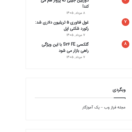
دوربین جیبی که پرواز هم می‌
کند!
8 مرداد, 1405
غول فناوری ۵ تریلیون دلاری شد:
رکورد شکنی اپل
7 مرداد, 1405
گلکسی S26 FE با این ویژگی
راهی بازار می شود
7 مرداد, 1405
وبگردی
مجله فراز وب
–
یک آموزگار