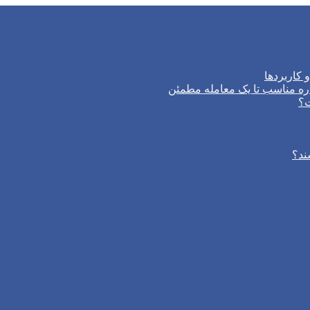
 کاربردها
ره مناسب تا یک معامله مطمئن
ت؟
ند؟