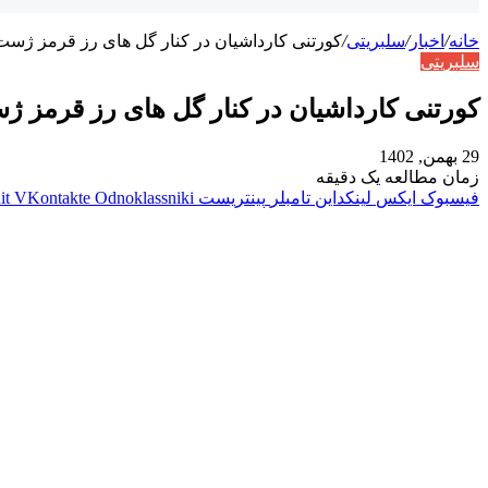
خانه
/
اخبار
/
سلبریتی
/
کورتنی کارداشیان در کنار گل های رز قرمز ژست 
سلبریتی
کورتنی کارداشیان در کنار گل های رز قرمز ژ
29 بهمن, 1402
زمان مطالعه یک دقیقه
فیسبوک
ایکس
لینکداین
تامبلر
پینتریست
Odnoklassniki
VKontakte
it