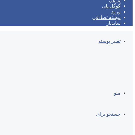
پی‌پال
گوگل پلی
ورود
نوشته تصادفی
سایدبار
تغییر پوسته
منو
جستجو برای