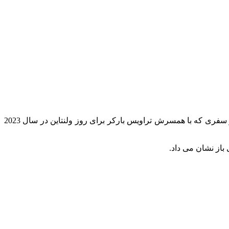
به نظر می رسد کورتنی امسال آنقدر که می خواهد عشق را جشن می گیرد. روز چهارشنبه هفته قبل، کورتنی مجموعه عکس دیگری را از سفری که با همسرش تراویس بارکر برای روز ولنتاین در سال 2023
باز نشان می داد.