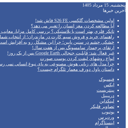
پنجشنبه, 15 مرداد 1405
آخرین خبرها
اولین مشخصات گلکسی S26 FE فاش شد!
آیا مطالعه کردن مغز انسان را تغییر می‌ دهد؟
تانکر فلزی بهتر است یا پلاستیکی؟ بررسی کامل مزایا، معایب و
راهنمای خرید و فروش سیم کارت در مازندران؛ از انتخاب شما
خشکی چشم در سنین پایین؛ چرا این مشکل رو به افزایش اس
ارتقای پرچمدار سامسونگ پس از هفت سال!
غیر فعال شد: قابلیت جنجالی Google Earth پس از یک روز!
انواع روشهای لیفت کردن پوست صورت
چرا مدل‌ های زبانی هوش مصنوعی به پای نبوغ انسانی نمی‌ رس
داستان پاول دورف معمار تلگرام چیست؟
فیسبوک
ایکس
پینتریست
دریبببل
لینکداین
تصاویر فلیکر
یوتیوب
وردپرس
اینستاگرام