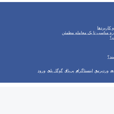
 کاربردها
ره مناسب تا یک معامله مطمئن
ت؟
ند؟
وب
وردپرس
اینستاگرام
پی‌پال
گوگل پلی
ورود