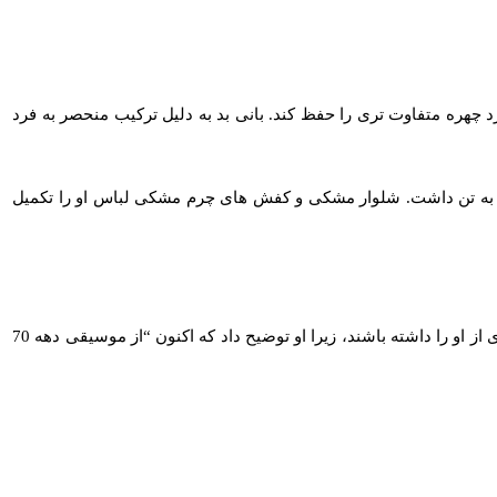
د چهره متفاوت تری را حفظ کند. بانی بد به دلیل ترکیب منحصر به فرد
اد به تن داشت. شلوار مشکی و کفش‌ های چرم مشکی لباس او را تکمیل
در طی مصاحبه اخیر با Vanity Fair، خواننده پورتوریکویی فاش کرد که آلبوم جدیدی در راه است و طرفداران می توانند انتظار شنیدن صدای جدیدی از او را داشته باشند، زیرا او توضیح داد که اکنون “از موسیقی دهه 70