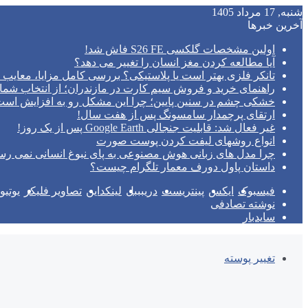
شنبه, 17 مرداد 1405
آخرین خبرها
اولین مشخصات گلکسی S26 FE فاش شد!
آیا مطالعه کردن مغز انسان را تغییر می‌ دهد؟
تانکر فلزی بهتر است یا پلاستیکی؟ بررسی کامل مزایا، معایب و
راهنمای خرید و فروش سیم کارت در مازندران؛ از انتخاب شما
خشکی چشم در سنین پایین؛ چرا این مشکل رو به افزایش اس
ارتقای پرچمدار سامسونگ پس از هفت سال!
غیر فعال شد: قابلیت جنجالی Google Earth پس از یک روز!
انواع روشهای لیفت کردن پوست صورت
چرا مدل‌ های زبانی هوش مصنوعی به پای نبوغ انسانی نمی‌ رس
داستان پاول دورف معمار تلگرام چیست؟
فیسبوک
ایکس
پینتریست
دریبببل
لینکداین
تصاویر فلیکر
یوتی
نوشته تصادفی
سایدبار
تغییر پوسته