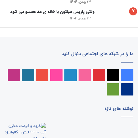
24 بهمن, 1404
وقتی پاریس هیلتون با خانه‌ ی مد همسو می شود
23 بهمن, 1404
ما را در شبکه های اجتماعی دنبال کنید
فیسبوک
ایکس
پینتریست
دریبببل
لینکداین
تصاویر
یوتیوب
وردپرس
اینست
فلیکر
پی‌پال
گوگل
پلی
نوشته های تازه