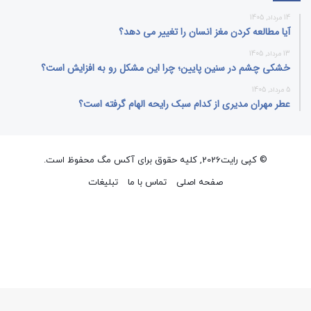
14 مرداد, 1405
آیا مطالعه کردن مغز انسان را تغییر می‌ دهد؟
13 مرداد, 1405
خشکی چشم در سنین پایین؛ چرا این مشکل رو به افزایش است؟
5 مرداد, 1405
عطر مهران مدیری از کدام سبک رایحه الهام گرفته است؟
© کپی رایت2026, کلیه حقوق برای آکس مگ محفوظ است.
صفحه اصلی
تماس با ما
تبلیغات
فیسبوک
ایکس
پینتریست
دریبببل
لینکداین
تصاویر
یوتیوب
وردپر
فلیکر
اینستاگرام
پی‌پال
گوگل
پلی
وایبر
واتس
ایکس
تلگرام
فیسبوک
آپ