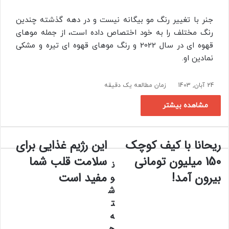
جنر با تغییر رنگ مو بیگانه نیست و در دهه گذشته چندین
رنگ مختلف را به خود اختصاص داده است، از جمله موهای
قهوه ای در سال 2022 و رنگ موهای قهوه ای تیره و مشکی
نمادین او.
24 آبان, 1403
زمان مطالعه یک دقیقه
مشاهده بیشتر
ریحانا با کیف کوچک
این رژیم غذایی برای
ر
ا
ی
ی
150 میلیون تومانی
سلامت قلب شما
ن
ح
ن
بیرون آمد!
مفید است
ا
ر
و
ن
ژ
ش
ا
ی
ت
ب
م
ه
ا
غ
ک
ذ