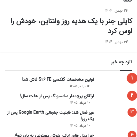
ب
د
ی
ا
24 بهمن, 1404
ر
س
کایلی جنر با یک هدیه روز ولنتاین، خودش را
و
ت
لوس کرد
ن
آ
م
24 بهمن, 1404
د
!
تازه چه خبر
اولین مشخصات گلکسی S26 FE فاش شد!
14 مرداد, 1405
ارتقای پرچمدار سامسونگ پس از هفت سال!
10 مرداد, 1405
غیر فعال شد: قابلیت جنجالی Google Earth پس از
یک روز!
10 مرداد, 1405
چرا مدل‌ های زبانی هوش مصنوعی به پای نبوغ