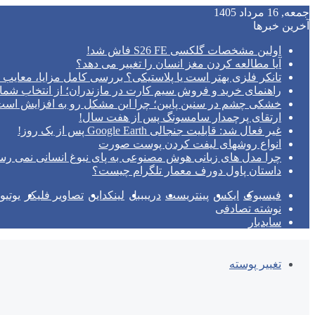
جمعه, 16 مرداد 1405
آخرین خبرها
اولین مشخصات گلکسی S26 FE فاش شد!
آیا مطالعه کردن مغز انسان را تغییر می‌ دهد؟
تانکر فلزی بهتر است یا پلاستیکی؟ بررسی کامل مزایا، معایب و
راهنمای خرید و فروش سیم کارت در مازندران؛ از انتخاب شما
خشکی چشم در سنین پایین؛ چرا این مشکل رو به افزایش اس
ارتقای پرچمدار سامسونگ پس از هفت سال!
غیر فعال شد: قابلیت جنجالی Google Earth پس از یک روز!
انواع روشهای لیفت کردن پوست صورت
چرا مدل‌ های زبانی هوش مصنوعی به پای نبوغ انسانی نمی‌ رس
داستان پاول دورف معمار تلگرام چیست؟
فیسبوک
ایکس
پینتریست
دریبببل
لینکداین
تصاویر فلیکر
یوتی
نوشته تصادفی
سایدبار
تغییر پوسته