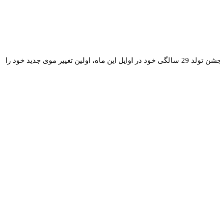
همه چیزهای خوب باید به پایان برسند، بنابراین درست بود که بلوند محبوب پاییز، کندال جنر، تصمیم گرفت به موهای خود بازگردد. این مدل پس از جشن تولد 29 سالگی خود در اوایل این ماه، اولین تغییر موی جدید خود را