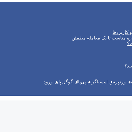
 کاربردها
ره مناسب تا یک معامله مطمئن
ت؟
ند؟
وب
وردپرس
اینستاگرام
پی‌پال
گوگل پلی
ورود