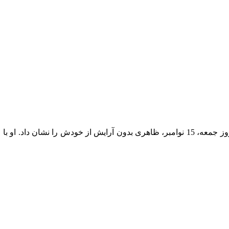
کایلی جنر ظاهر تازه ای دارد!، کایلی در استوری اینستاگرام خود در روز جمعه، 15 نوامبر، ظ