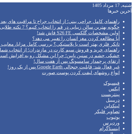
شنبه, 17 مرداد 1405
آخرین خبرها
راهنمای کامل جراحی بینی؛ از انتخاب جراح تا مراقبت های بعد 
چگونه بهترین سالن زیبایی در قم را انتخاب کنیم؟ 7 نکته طلایی قبل از رزرو وقت
اولین مشخصات گلکسی S26 FE فاش شد!
آیا مطالعه کردن مغز انسان را تغییر می‌ دهد؟
تانکر فلزی بهتر است یا پلاستیکی؟ بررسی کامل مزایا، معایب و
راهنمای خرید و فروش سیم کارت در مازندران؛ از انتخاب شما
خشکی چشم در سنین پایین؛ چرا این مشکل رو به افزایش اس
ارتقای پرچمدار سامسونگ پس از هفت سال!
غیر فعال شد: قابلیت جنجالی Google Earth پس از یک روز!
انواع روشهای لیفت کردن پوست صورت
فیسبوک
ایکس
پینتریست
دریبببل
لینکداین
تصاویر فلیکر
یوتیوب
وردپرس
اینستاگرام