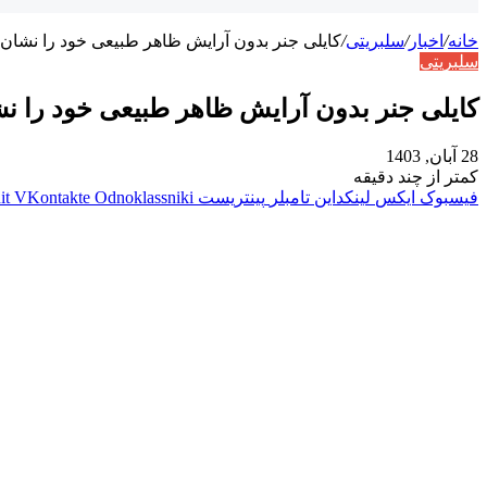
خانه
/
اخبار
/
سلبریتی
/
کایلی جنر بدون آرایش ظاهر طبیعی خود را نشان 
سلبریتی
کایلی جنر بدون آرایش ظاهر طبیعی خود را ن
28 آبان, 1403
کمتر از چند دقیقه
فیسبوک
ایکس
لینکداین
تامبلر
پینتریست
Odnoklassniki
VKontakte
it