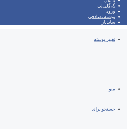
پی‌پال
گوگل پلی
ورود
نوشته تصادفی
سایدبار
تغییر پوسته
منو
جستجو برای