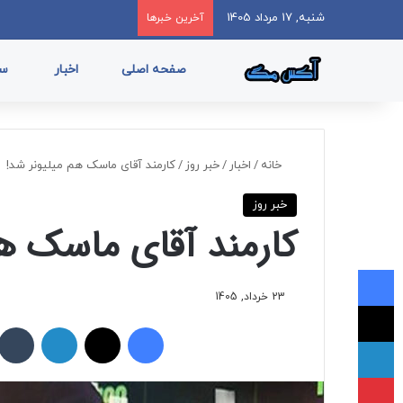
شنبه, 17 مرداد 1405
آخرین خبرها
صفحه اصلی
اخبار
سب
خانه
/
اخبار
/
خبر روز
/
کارمند آقای ماسک هم میلیونر شد!
خبر روز
کارمند آقای ماسک هم
فیسبوک
23 خرداد, 1405
ایکس
فیسبوک
ایکس
لینکداین
لینکداین
پینتریست