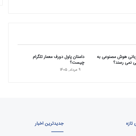
ت
ی
ب
ه
ت
ر
س
خ
و
زبانی هوش مصنوعی به
داستان پاول دورف معمار تلگرام
د
ی نمی‌ رسند؟
چیست؟
ا
ع
9 مرداد, 1405
ت
ر
ا
ف
ک
ر
د
!
تازه
جدیدترین اخبار