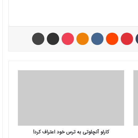
تامبلر
پینتریست
Reddit
VKontakte
Odnoklassniki
پاکت
اشتراک با ایمیل
چاپ
ک
ا
ر
ل
و
آ
ن
چ
ل
کارلو آنچلوتی به ترس خود اعتراف کرد!
و