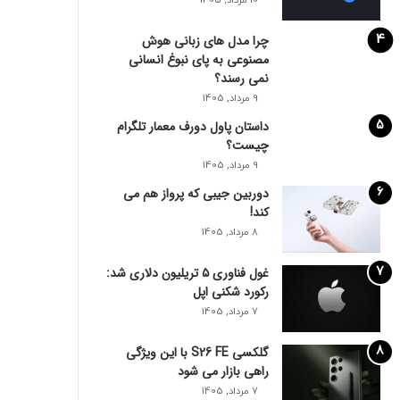
10 مرداد, 1405
چرا مدل‌ های زبانی هوش
مصنوعی به پای نبوغ انسانی
نمی‌ رسند؟
9 مرداد, 1405
داستان پاول دورف معمار تلگرام
چیست؟
9 مرداد, 1405
دوربین جیبی که پرواز هم می‌
کند!
8 مرداد, 1405
غول فناوری ۵ تریلیون دلاری شد:
رکورد شکنی اپل
7 مرداد, 1405
گلکسی S26 FE با این ویژگی
راهی بازار می شود
7 مرداد, 1405