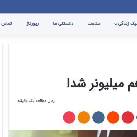
فیسب
ا
ک زندگی
سلامت
دانستنی ها
رپورتاژ
تماس با
 میلیونر شد!
زمان مطالعه یک دقیقه
تامبلر
پینتریست
Reddit
VKontakte
Odnoklassniki
پاکت