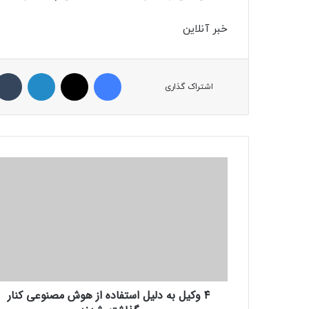
خبر آنلاین
فیسبوک
ایکس
لینکداین
اشتراک گذاری
۴
و
ک
ی
ل
ب
ه‌
د
ل
۴ وکیل به‌ دلیل استفاده از هوش مصنوعی کنار
ی