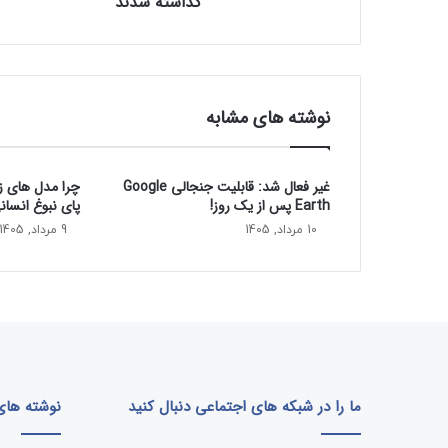
گذاشته شدند
ل
ا
س
ت
ف
ا
نوشته های مشابه
د
ه
ا
غیر فعال شد: قابلیت جنجالی Google
چرا مدل‌ های 
ز
Earth پس از یک روز!
پای نبوغ انسان
ه
و
10 مرداد, 1405
9 مرداد, 1405
ش
م
ص
ن
و
ع
ی
ک
ما را در شبکه های اجتماعی دنبال کنید
نوشته های 
ن
ا