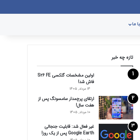
وک
یکس
پینتریست
دریبببل
لینکداین
یوتیوب
تصاویر فلیکر
وردپرس
پی‌پال
اینستاگرام
گوگل پلی
ورود
سایدبار
نوشته تصادفی
جستجو برای
 ما
تازه چه خبر
اولین مشخصات گلکسی S26 FE
فاش شد!
14 مرداد, 1405
ارتقای پرچمدار سامسونگ پس از
هفت سال!
10 مرداد, 1405
غیر فعال شد: قابلیت جنجالی
Google Earth پس از یک روز!