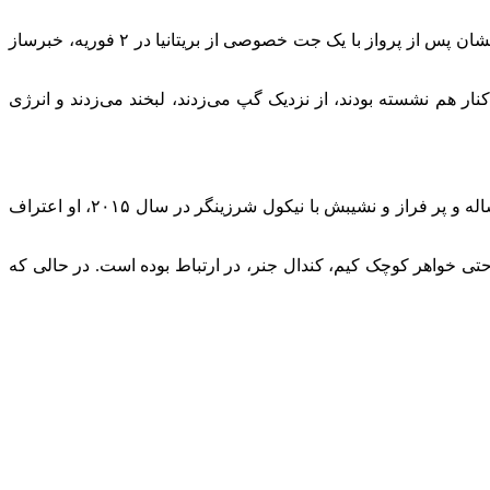
همیلتون، ۴۱ ساله، و کیم، ۴۵ ساله، برای اولین بار در اوایل این ماه با ورود به هتل پاریس از طریق ورودی گاراژ زیرزمینی به همراه تیم‌هایشان پس از پرواز با یک جت خصوصی از بریتانیا در ۲ فوریه، خبرساز
نار هم نشسته بودند، از نزدیک گپ می‌زدند، لبخند می‌زدند و انرژی
همیلتون در گذشته در مورد اینکه چرا عاشقانه‌هایش را از انتشار عمومی پنهان می‌کند، رک و راست بوده است. پس از پایان رابطه هفت ساله و پر فراز و نشیبش با نیکول شرزینگر در سال ۲۰۱۵، او اعتراف
و حتی خواهر کوچک کیم، کندال جنر، در ارتباط بوده است. در حالی که