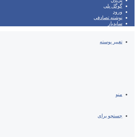
پی‌پال
گوگل پلی
ورود
نوشته تصادفی
سایدبار
تغییر پوسته
منو
جستجو برای