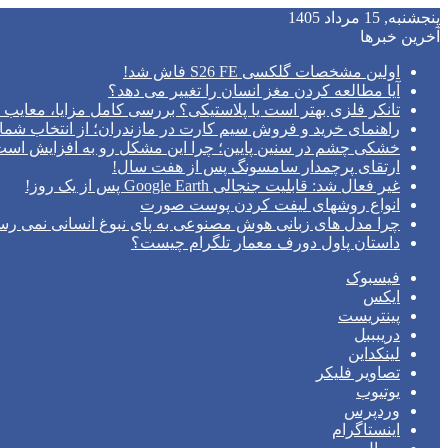
پنجشنبه, 15 مرداد 1405
آخرین خبرها
اولین مشخصات گلکسی S26 FE فاش شد!
آیا مطالعه کردن مغز انسان را تغییر می‌ دهد؟
تانکر فلزی بهتر است یا پلاستیکی؟ بررسی کامل مزایا، معایب و
راهنمای خرید و فروش سیم کارت در مازندران؛ از انتخاب شما
خشکی چشم در سنین پایین؛ چرا این مشکل رو به افزایش اس
ارتقای پرچمدار سامسونگ پس از هفت سال!
غیر فعال شد: قابلیت جنجالی Google Earth پس از یک روز!
انواع روشهای لیفت کردن پوست صورت
چرا مدل‌ های زبانی هوش مصنوعی به پای نبوغ انسانی نمی‌ رس
داستان پاول دورف معمار تلگرام چیست؟
فیسبوک
ایکس
پینتریست
دریبببل
لینکداین
تصاویر فلیکر
یوتیوب
وردپرس
اینستاگرام