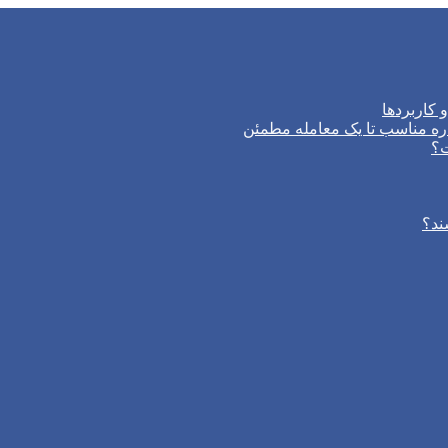
 کاربردها
ره مناسب تا یک معامله مطمئن
ت؟
ند؟