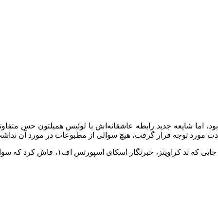
ود، اما شایعه جدید رابطه عاشقانه‌اش با لوئیس همیلتون حس متفاوتی
دت مورد توجه قرار گرفت، هیچ سوالی از مطبوعات در مورد آن نداش
س اف۱، فاش کرد که سوالات مربوط به زندگی عاشقانه‌اش را بی‌پاسخ گذاشته است.