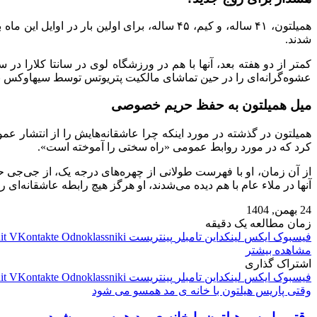
شدند.
کمتر از دو هفته بعد، آنها با هم در ورزشگاه لوی در سانتا کلارا د
عشوه‌گرانه‌ای را در حین تماشای مالکیت پتریوتس توسط سیهاوکس به
میل همیلتون به حفظ حریم خصوصی
کرد که در مورد روابط عمومی «راه سختی را آموخته است».
از آن زمان، او با فهرست طولانی از چهره‌های درجه یک، از جی‌جی حدی
آنها در ملاء عام با هم دیده می‌شدند، او هرگز هیچ رابطه عاشقانه‌ای را 
24 بهمن, 1404
زمان مطالعه یک دقیقه
فیسبوک
ایکس
لینکداین
تامبلر
پینتریست
Odnoklassniki
VKontakte
it
مشاهده بیشتر
اشتراک گذاری
فیسبوک
ایکس
لینکداین
تامبلر
پینتریست
Odnoklassniki
VKontakte
it
وقتی پاریس هیلتون با خانه‌ ی مد همسو می شود