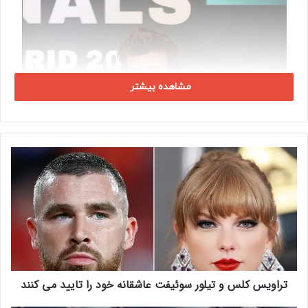
مشاهده بیشتر
ت
ر
ا
و
ی
س
ک
ل
س
تراویس کلس و تیلور سوئیفت عاشقانه خود را تایید می کنند
و
ت