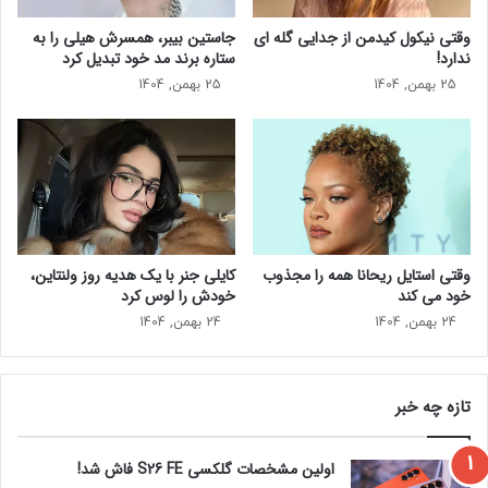
ل
ت
پ
وقتی نیکول کیدمن از جدایی گله ای
جاستین بیبر، همسرش هیلی را به
ا
ا
ندارد!
ستاره برند مد خود تبدیل کرد
ی
ر
25 بهمن, 1404
25 بهمن, 1404
ی
ی
د
س
م
ب
ی
ا
ک
م
ن
ر
ن
د
د
ی
وقتی استایل ریحانا همه را مجذوب
کایلی جنر با یک هدیه روز ولنتاین،
م
خود می‌ کند
خودش را لوس کرد
ر
م
24 بهمن, 1404
24 بهمن, 1404
و
ز
د
تازه چه خبر
ی
د
گفت‌وگوی آتی جرارد پیکه در “Joaquín: El novato” به دلیل
ه
اولین مشخصات گلکسی S26 FE فاش شد!
شهرت سریال برای پوشش طیف گسترده‌ای از موضوعات، از
ش