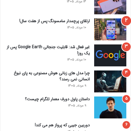
14 مرداد, 1405
شخصی گرفته تا حرفه‌ ای و بحث‌ برانگیز تا سبک دل انگیز است.
د
این پلتفرم به دلیل فراهم کردن فضایی شناخته شده است که در
آن افراد مشهور و چهره های عمومی می توانند به طور آشکار در
ارتقای پرچمدار سامسونگ پس از هفت سال!
مورد زندگی خود صحبت کنند و افکار خود را در مورد موضوعات
10 مرداد, 1405
مختلف به اشتراک بگذارند. و پیکه می تواند به پیچیدگی های
رابطه گذشته خود با شکیرا بپردازد.
غیر فعال شد: قابلیت جنجالی Google Earth پس از
دیدگاه مورد انتظار جرارد پیکه
یک روز!
10 مرداد, 1405
چرا مدل‌ های زبانی هوش مصنوعی به پای نبوغ
انسانی نمی‌ رسند؟
9 مرداد, 1405
داستان پاول دورف معمار تلگرام چیست؟
9 مرداد, 1405
دوربین جیبی که پرواز هم می‌ کند!