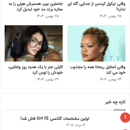
ح
وقتی نیکول کیدمن از جدایی گله ای
جاستین بیبر، همسرش هیلی را به
هزاران لایک به دست آورد. آن‌ها را در کنار سلنا، تیلور سویفت و
ه
د
ندارد!
ستاره برند مد خود تبدیل کرد
زنان دیگر نشان می‌دهد و عنوان آن را «تابستان مجرد» می‌نویسد.
ا
ی
25 بهمن, 1404
25 بهمن, 1404
م
د
ی
ب
ا
ا
س
ز
ت
ه
م
خ
ب
وقتی استایل ریحانا همه را مجذوب
کایلی جنر با یک هدیه روز ولنتاین،
ر
خود می‌ کند
خودش را لوس کرد
س
ا
24 بهمن, 1404
24 بهمن, 1404
ز
ش
د
تازه چه خبر
ن
د
اولین مشخصات گلکسی S26 FE فاش شد!
14 مرداد, 1405