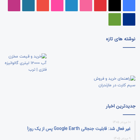
فیسبوک
ایکس
پینتریست
دریبببل
لینکداین
تصاویر
یوتیوب
وردپرس
اینست
فلیکر
پی‌پال
گوگل
پلی
نوشته های تازه
جدیدترین اخبار
10 مرداد, 1405
غیر فعال شد: قابلیت جنجالی Google Earth پس از یک روز!
9 مرداد, 1405