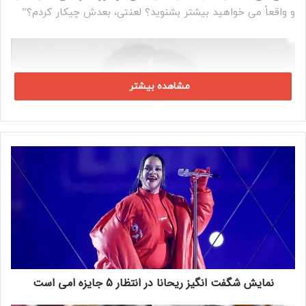
و واقعاً می خواهید بیشتر بشنوید؟ لعنتی، بعدش چیکار کردم؟”
مشاهده بیشتر
ن
م
ا
ی
ش
ش
گ
ف
ت
نمایش شگفت انگیز ریحانا در انتظار 5 جایزه امی است
ا
ن