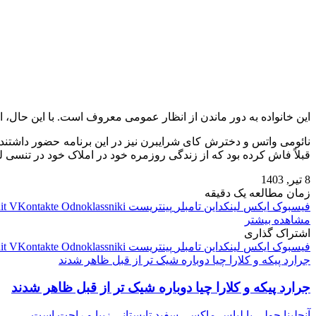
این خانواده به دور ماندن از انظار عمومی معروف است. با این حال، ای
نائومی واتس و دخترش کای شرایبرن نیز در این برنامه حضور داشتند 
قبلاً فاش کرده بود که از زندگی روزمره خود در املاک خود در تنسی ل
8 تیر, 1403
زمان مطالعه یک دقیقه
فیسبوک
ایکس
لینکداین
تامبلر
پینتریست
Odnoklassniki
VKontakte
it
مشاهده بیشتر
اشتراک گذاری
فیسبوک
ایکس
لینکداین
تامبلر
پینتریست
Odnoklassniki
VKontakte
it
جرارد پیکه و کلارا چیا دوباره شیک تر از قبل ظاهر شدند
جرارد پیکه و کلارا چیا دوباره شیک تر از قبل ظاهر شدند
آنجلینا جولی با لباس ماکسی سفید تابستانی زیبا و راحت است