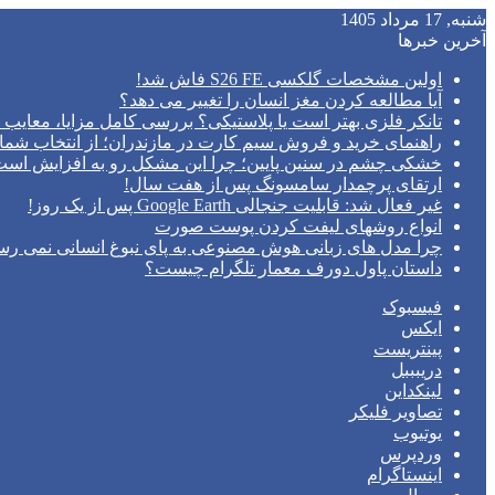
شنبه, 17 مرداد 1405
آخرین خبرها
اولین مشخصات گلکسی S26 FE فاش شد!
آیا مطالعه کردن مغز انسان را تغییر می‌ دهد؟
تانکر فلزی بهتر است یا پلاستیکی؟ بررسی کامل مزایا، معایب و
راهنمای خرید و فروش سیم کارت در مازندران؛ از انتخاب شما
خشکی چشم در سنین پایین؛ چرا این مشکل رو به افزایش اس
ارتقای پرچمدار سامسونگ پس از هفت سال!
غیر فعال شد: قابلیت جنجالی Google Earth پس از یک روز!
انواع روشهای لیفت کردن پوست صورت
چرا مدل‌ های زبانی هوش مصنوعی به پای نبوغ انسانی نمی‌ رس
داستان پاول دورف معمار تلگرام چیست؟
فیسبوک
ایکس
پینتریست
دریبببل
لینکداین
تصاویر فلیکر
یوتیوب
وردپرس
اینستاگرام