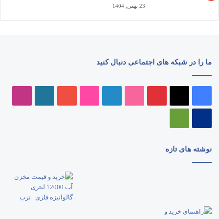
23 بهمن, 1404
ما را در شبکه های اجتماعی دنبال کنید
فیسبوک
ایکس
پینتریست
دریبببل
لینکداین
تصاویر
یوتیوب
وردپرس
اینستا
فلیکر
پی‌پال
گوگل
پلی
نوشته های تازه