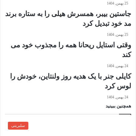
د
ف
25 بهمن, 1404
و
ر
جاستین بیبر، همسرش هیلی را به ستاره برند
ب
آ
ا
ن
مد خود تبدیل کرد
ر
ی
ه
س
25 بهمن, 1404
د
ت
وقتی استایل ریحانا همه را مجذوب خود می‌
ر
و
د
ن
کند
ن
ر
ی
و
24 بهمن, 1404
ا
غ
کایلی جنر با یک هدیه روز ولنتاین، خودش را
ی
ن
لوس کرد
م
س
د
ی
24 بهمن, 1404
ا
ه
همچنین ببینید
پ
ر
ت
سلبریتی
ا
ب