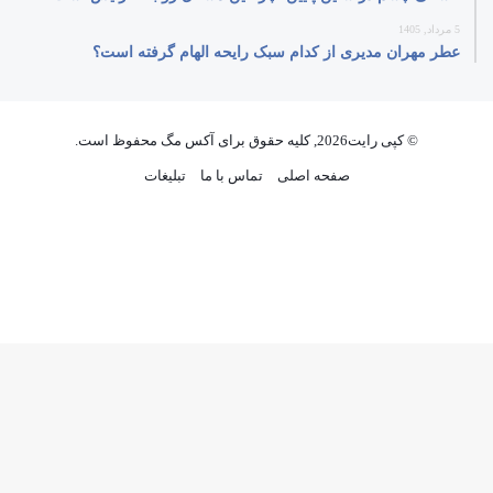
5 مرداد, 1405
عطر مهران مدیری از کدام سبک رایحه الهام گرفته است؟
© کپی رایت2026, کلیه حقوق برای آکس مگ محفوظ است.
صفحه اصلی
تماس با ما
تبلیغات
فیسبوک
ایکس
پینتریست
دریبببل
لینکداین
تصاویر
یوتیوب
وردپر
فلیکر
اینستاگرام
پی‌پال
گوگل
پلی
وایبر
واتس
ایکس
تلگرام
فیسبوک
آپ