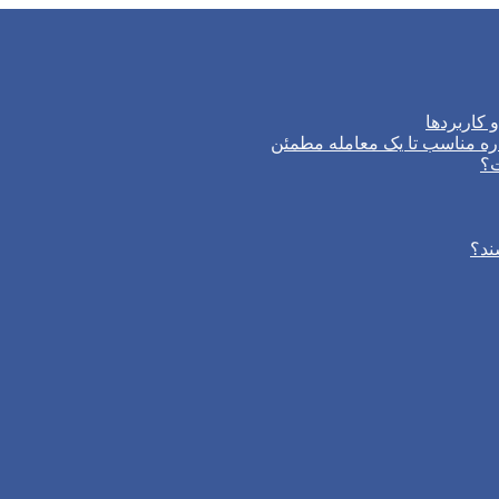
 کاربردها
ره مناسب تا یک معامله مطمئن
ت؟
ند؟