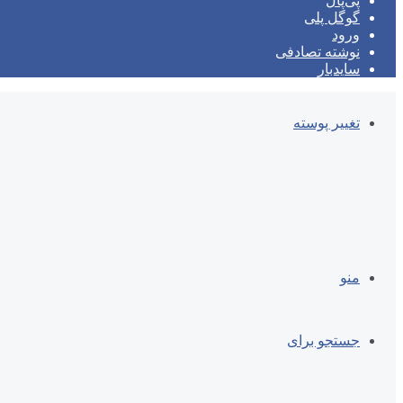
پی‌پال
گوگل پلی
ورود
نوشته تصادفی
سایدبار
تغییر پوسته
منو
جستجو برای