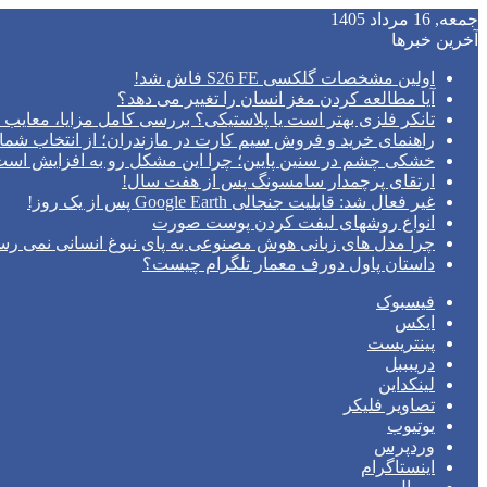
جمعه, 16 مرداد 1405
آخرین خبرها
اولین مشخصات گلکسی S26 FE فاش شد!
آیا مطالعه کردن مغز انسان را تغییر می‌ دهد؟
تانکر فلزی بهتر است یا پلاستیکی؟ بررسی کامل مزایا، معایب و
راهنمای خرید و فروش سیم کارت در مازندران؛ از انتخاب شما
خشکی چشم در سنین پایین؛ چرا این مشکل رو به افزایش اس
ارتقای پرچمدار سامسونگ پس از هفت سال!
غیر فعال شد: قابلیت جنجالی Google Earth پس از یک روز!
انواع روشهای لیفت کردن پوست صورت
چرا مدل‌ های زبانی هوش مصنوعی به پای نبوغ انسانی نمی‌ رس
داستان پاول دورف معمار تلگرام چیست؟
فیسبوک
ایکس
پینتریست
دریبببل
لینکداین
تصاویر فلیکر
یوتیوب
وردپرس
اینستاگرام