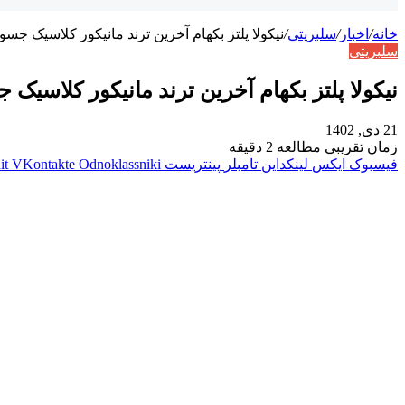
خانه
/
اخبار
/
سلبریتی
/
نیکولا پلتز بکهام آخرین ترند مانیکور کلاسیک جسو
سلبریتی
نیکولا پلتز بکهام آخرین ترند مانیکور کلاسیک
21 دی, 1402
زمان تقریبی مطالعه 2 دقیقه
فیسبوک
ایکس
لینکداین
تامبلر
پینتریست
Odnoklassniki
VKontakte
it