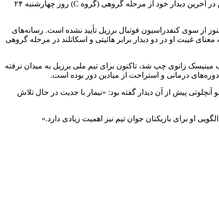
برزیل، پنج‌بار قهرمان جهان، که در نخستین دیدار خود مقابل مراکش به تساوی ۱–۱ دست یافت، روز جمعه به مصاف هائیتی می‌رود و سپس در آخرین دیدار خود از مرحله گروهی (گروه C) روز چهارشنبه ۲۴
هنوز از سوی کنفدراسیون فوتبال برزیل تأیید نشده است. رسانه‌های
ای غیبت او در دو دیدار برابر هائیتی و اسکاتلند در مرحله گروهی
 قدامی و آسیب مینیسک زانوی چپ شد، تاکنون برای تیم ملی برزیل به میدان نرفته
ابقه قرار نگرفت. کارلو آنچلوتی پیش از آن دیدار گفته بود: «نیمار با جدیت در حال تلاش
الگویی او برای بازیکنان جوان تیم نیز اهمیت زیادی دارد.»