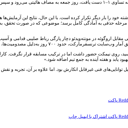
 خود را بار دیگر تکرار کرده است. با این حال، نتایج این آزمایش‌ها 
 مرحله حذفی به آمادگی کامل برسد؛ موضوعی که در صورت تحقق، به معن
ر دیدار مقدماتی جام جهانی مقابل اروگوئه در مونته‌ویدئو دچار پارگی رباط صلیبی
یل مصدومیت‌ها، دوره‌های درمانی و استراحت از میادین دور بوده است.
 نخست برزیل مقابل مراکش که با نتیجه ۱–۱ به پایان رسید، روی نیمکت حضور داشت اما در ترکیب مس
ود یابد و هفته آینده به جمع تیم اضافه شود.»
یل توانایی‌های فنی غیرقابل انکارش بود. اما علاوه بر آن، تجربه و نقش 
Redd
پاکت
Redd
پاکت
اشتراک با ایمیل
چاپ