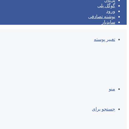
پی‌پال
گوگل پلی
ورود
نوشته تصادفی
سایدبار
تغییر پوسته
منو
جستجو برای