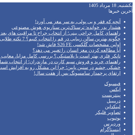
یکشنبه, 18 مرداد 1405
آخرین خبرها
آنچه که فقر و بی‌ پولی، به سر مغز می‌ آورد!
هشدار پدر خوانده: ترسناک‌ترین سناریوی هوش مصنوعی
راهنمای کامل جراحی بینی؛ از انتخاب جراح تا مراقبت های بعد 
چگونه بهترین سالن زیبایی در قم را انتخاب کنیم؟ 7 نکته طلایی قبل از رزرو وقت
اولین مشخصات گلکسی S26 FE فاش شد!
آیا مطالعه کردن مغز انسان را تغییر می‌ دهد؟
تانکر فلزی بهتر است یا پلاستیکی؟ بررسی کامل مزایا، معایب و
راهنمای خرید و فروش سیم کارت در مازندران؛ از انتخاب شما
خشکی چشم در سنین پایین؛ چرا این مشکل رو به افزایش اس
ارتقای پرچمدار سامسونگ پس از هفت سال!
فیسبوک
ایکس
پینتریست
دریبببل
لینکداین
تصاویر فلیکر
یوتیوب
وردپرس
اینستاگرام