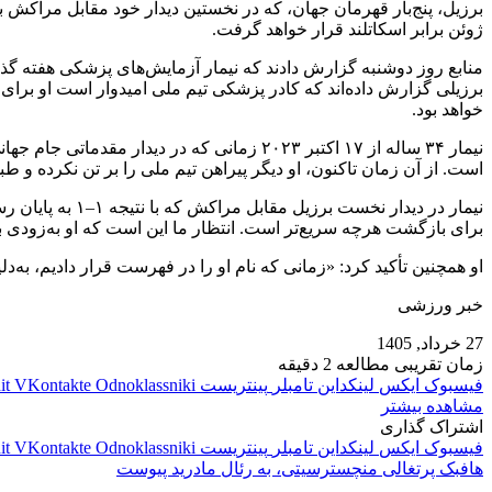
ژوئن برابر اسکاتلند قرار خواهد گرفت.
منابع روز دوشنبه گزارش دادند که نیمار آزمایش‌های پزشکی هفته گذشته
برزیلی گزارش داده‌اند که کادر پزشکی تیم ملی امیدوار است او برای
خواهد بود.
نیمار ۳۴ ساله از ۱۷ اکتبر ۲۰۲۳ زمانی که د
است. از آن زمان تاکنون، او دیگر پیراهن تیم ملی را بر تن نکرده و طبق آمار وب‌سایت ترنسفرمارکت، حدود ۷۰۰ روز به‌دل
نیمار در دیدار
برای بازگشت هرچه سریع‌تر است. انتظار ما این است که او به‌زودی بهب
او همچنین تأکید کرد: «زمانی که نام او را در فهرست قرار دادیم، به‌دل
خبر ورزشی
27 خرداد, 1405
زمان تقریبی مطالعه 2 دقیقه
فیسبوک
ایکس
لینکداین
تامبلر
پینتریست
Odnoklassniki
VKontakte
it
مشاهده بیشتر
اشتراک گذاری
فیسبوک
ایکس
لینکداین
تامبلر
پینتریست
Odnoklassniki
VKontakte
it
هافبک پرتغالی منچسترسیتی، به رئال مادرید پیوست