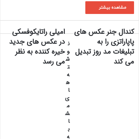
مشاهده بیشتر
کندال جنر عکس های
امیلی راتایکوفسکی
ک
ا
ن
م
پاپاراتزی را به
در عکس های جدید
ن
د
ی
تبلیغات مد روز تبدیل
خیره کننده به نظر
ا
ل
و
ل
ی
ش
می کند
می رسد
ج
ر
ت
ن
ا
ه
ر
ت
ه
ع
ا
ک
ا
ی
س
ک
ی
ه
و
م
ا
ف
ش
ی
س
ا
پ
ک
ب
ا
ی
پ
د
ه