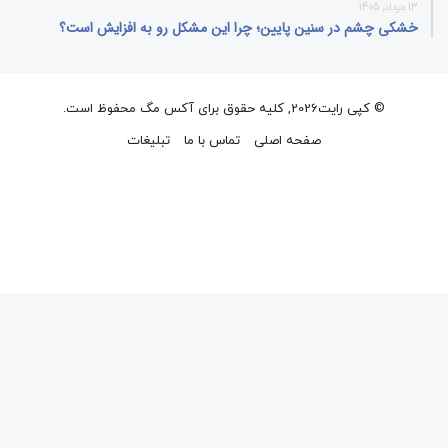
13 مرداد, 1405
خشکی چشم در سنین پایین؛ چرا این مشکل رو به افزایش است؟
© کپی رایت2026, کلیه حقوق برای آکس مگ محفوظ است.
صفحه اصلی
تماس با ما
تبلیغات
فیسبوک
ایکس
پینتریست
دریبببل
لینکداین
تصاویر
یوتیوب
وردپر
فلیکر
اینستاگرام
پی‌پال
گوگل
پلی
وایبر
واتس
ایکس
تلگرام
فیسبوک
آپ