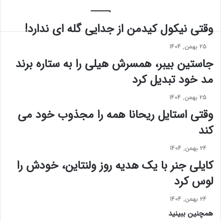
ا
ر
ر
ع
ا
ک
وقتی نیکول کیدمن از جدایی گله ای ندارد!
ت
س
ز
ه
25 بهمن, 1404
ی
ا
جاستین بیبر، همسرش هیلی را به ستاره برند
ر
ی
ا
مد خود تبدیل کرد
ج
ب
د
ه
ی
25 بهمن, 1404
ت
د
وقتی استایل ریحانا همه را مجذوب خود می‌
ب
خ
کند
ل
ی
ی
ر
غ
ه
24 بهمن, 1404
ا
ک
کایلی جنر با یک هدیه روز ولنتاین، خودش را
ت
ن
لوس کرد
م
ن
د
د
ر
24 بهمن, 1404
ه
و
ب
همچنین ببینید
ز
ه