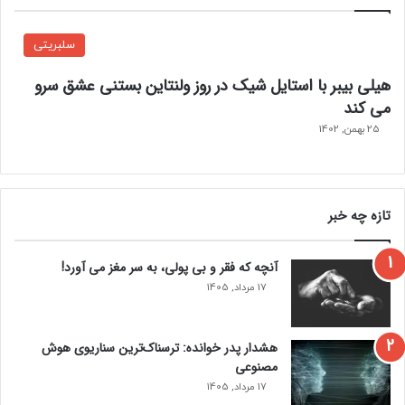
ت
ن
ب
ظ
سلبریتی
د
ر
ی
م
هیلی بیبر با استایل شیک در روز ولنتاین بستنی عشق سرو
ل
ی
می کند
م
ر
25 بهمن, 1402
ی
س
ک
د
ن
د
تازه چه خبر
آنچه که فقر و بی‌ پولی، به سر مغز می‌ آورد!
17 مرداد, 1405
هشدار پدر خوانده: ترسناک‌ترین سناریوی هوش
مصنوعی
17 مرداد, 1405