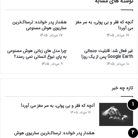
نوشته های مشابه
ی
ه
ن
ا
ق
ی
ر
آ
آنچه که فقر و بی‌ پولی، به سر مغز
هشدار پدر خوانده: ترسناک‌ترین
ا
ن
می‌ آورد!
سناریوی هوش مصنوعی
ر
د
17 مرداد, 1405
17 مرداد, 1405
گ
و
ر
س
غیر فعال شد: قابلیت جنجالی
چرا مدل‌ های زبانی هوش مصنوعی
ف
ک
Google Earth پس از یک روز!
به پای نبوغ انسانی نمی‌ رسند؟
ت
و
10 مرداد, 1405
9 مرداد, 1405
!
پ
ی
تازه چه خبر
آنچه که فقر و بی‌ پولی، به سر مغز می‌ آورد!
17 مرداد, 1405
هشدار پدر خوانده: ترسناک‌ترین سناریوی هوش