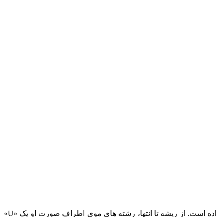
تغییر رنگ اخیر از قبل ظاهر او را تغییر داده است و لایه های برجسته کمی حس دهه 90 را به او بخشیده و تمام توجه را روی چهره او قرار داده است. از ریشه تا انتها، رشته‌ های موی اطراف صورت او یک «U»