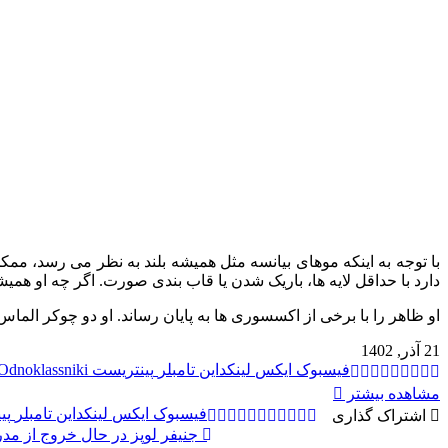
با توجه به اینکه موهای بیانسه مثل همیشه بلند به نظر می رسد، ممک
دارد با حداقل لایه‌ ها، باریک شدن یا قاب‌ بندی صورت. اگر چه او همی
او ظاهر را با برخی از اکسسوری ها به پایان رساند. او دو چوکر الم
21 آذر, 1402
فیسبوک
ایکس
لینکداین
تامبلر
پینتریست
Odnoklassniki
مشاهده بیشتر
فیسبوک
ایکس
لینکداین
تامبلر
پی
اشتراک گذاری
جنیفر لوپز در حال خروج از مد