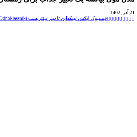
21 آذر, 1402
فیسبوک
ایکس
لینکداین
تامبلر
پینتریست
Odnoklassniki