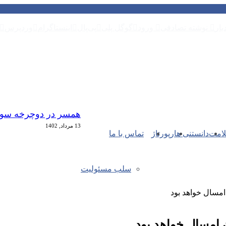
بار
نوشته تصادفی
ورود
گوگل پلی
پی‌پال
اینستاگرام
وردپرس
همسر در دوچرخه سو
13 مرداد, 1402
امت
دانستنی ها
رپورتاژ
تماس با ما
سلب مسئولیت
امسال خواهد بود
 امسال خواهد بود