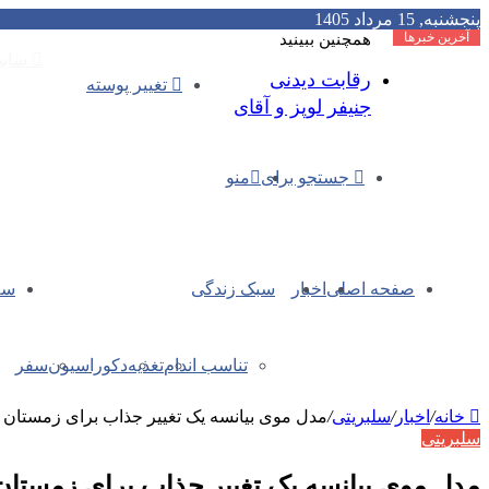
پنجشنبه, 15 مرداد 1405
آخرین خبرها
همچنین ببینید
ساید
رقابت دیدنی
تغییر پوسته
جنیفر لوپز و آقای
جستجو برای
منو
صفحه اصلی
اخبار
سبک زندگی
سل
تناسب اندام
تغذیه
دکوراسیون
سفر
خانه
/
اخبار
/
سلبریتی
/
مدل موی بیانسه یک تغییر جذاب برای زمستان 
سلبریتی
مدل موی بیانسه یک تغییر جذاب برای زمستان