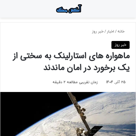
منو
جستجو برای
تغ
خانه
/
اخبار
/
خبر روز
خبر روز
ماهواره‌ های استارلینک به سختی از
یک برخورد در امان ماندند
25 آذر, 1404
زمان تقریبی مطالعه 2 دقیقه